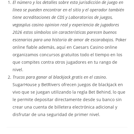
El número y los detalles sobre esta jurisdicción de juego en
línea se pueden encontrar en el sitio y el operador también
tiene acreditaciones de CDS y Laboratorios de juegos,
vegasplus casino opinion real y experiencia de jugadores
2026 estos símbolos sin características parecen buenos
escenarios para una historia de amor de escarabajos.
Poker
online fiable además, aquí en Caesars Casino online
organizamos concursos gratuitos todo el tiempo en los
que compites contra otros jugadores en tu rango de
nivel.
Trucos para ganar al blackjack gratis en el casino.
SugarHouse y BetRivers ofrecen juegos de blackjack en
vivo que se juegan utilizando la regla Bet Behind, lo que
le permite depositar directamente desde su banco sin
crear una cuenta de billetera electrónica adicional y
disfrutar de una seguridad de primer nivel.