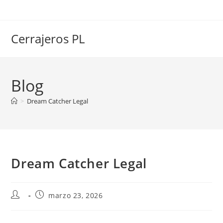
Ir
al
contenido
Cerrajeros PL
Blog
>
Dream Catcher Legal
Dream Catcher Legal
Autor
Publicación
marzo 23, 2026
de
de
la
la
entrada:
entrada: