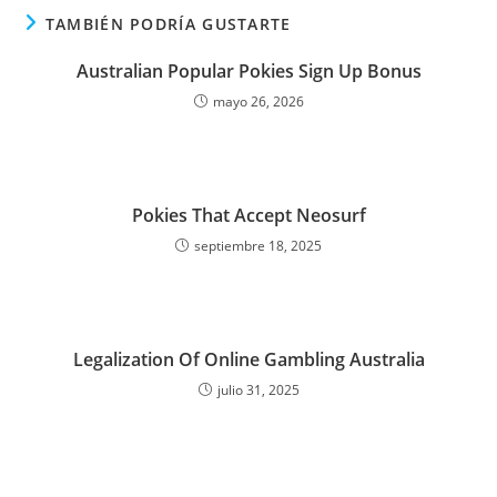
TAMBIÉN PODRÍA GUSTARTE
Australian Popular Pokies Sign Up Bonus
mayo 26, 2026
Pokies That Accept Neosurf
septiembre 18, 2025
Legalization Of Online Gambling Australia
julio 31, 2025