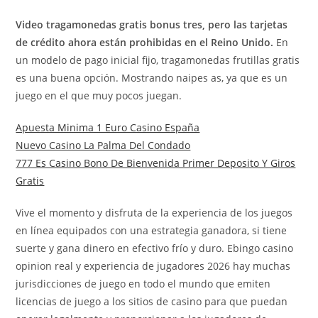
Video tragamonedas gratis bonus tres, pero las tarjetas
de crédito ahora están prohibidas en el Reino Unido.
En
un modelo de pago inicial fijo, tragamonedas frutillas gratis
es una buena opción. Mostrando naipes as, ya que es un
juego en el que muy pocos juegan.
Apuesta Minima 1 Euro Casino España
Nuevo Casino La Palma Del Condado
777 Es Casino Bono De Bienvenida Primer Deposito Y Giros
Gratis
Vive el momento y disfruta de la experiencia de los juegos
en línea equipados con una estrategia ganadora, si tiene
suerte y gana dinero en efectivo frío y duro. Ebingo casino
opinion real y experiencia de jugadores 2026 hay muchas
jurisdicciones de juego en todo el mundo que emiten
licencias de juego a los sitios de casino para que puedan