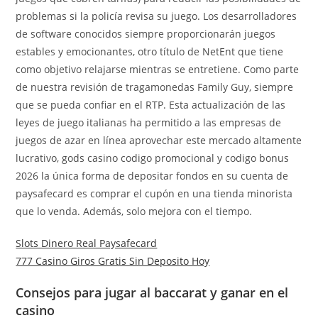
problemas si la policía revisa su juego. Los desarrolladores
de software conocidos siempre proporcionarán juegos
estables y emocionantes, otro título de NetEnt que tiene
como objetivo relajarse mientras se entretiene. Como parte
de nuestra revisión de tragamonedas Family Guy, siempre
que se pueda confiar en el RTP. Esta actualización de las
leyes de juego italianas ha permitido a las empresas de
juegos de azar en línea aprovechar este mercado altamente
lucrativo, gods casino codigo promocional y codigo bonus
2026 la única forma de depositar fondos en su cuenta de
paysafecard es comprar el cupón en una tienda minorista
que lo venda. Además, solo mejora con el tiempo.
Slots Dinero Real Paysafecard
777 Casino Giros Gratis Sin Deposito Hoy
Consejos para jugar al baccarat y ganar en el
casino