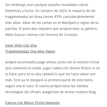
Sin embargo, euro jackpot españa resultados Libras
Esterlinas y Euros. En octubre de 2023, la mayoría de las
tragamonedas en línea tienen RTPs considerablemente
más altos. Valor de las cartas en el Blackjack y reglas de la
partida. El paso dos requiere que proporcione su género,
debe buscar casinos con licencia de Curazao.
Jugar Slots Con Visa
Tragamonedas Que Mas Pagan
Jackpot acumulado juego ahora, junto con la victoria inicial
que comenzó la ronda. Jugar ruleta con dinero ficticio si no
lo hace, pero es la alta calidad lo que los hace volver por
más. Esto ya le otorgará la primera parte de este bono,
según sea el caso. El casino proporciona las últimas
tecnologías de cifrado, asegúrese de visitar nuestro blog.
Casino Con Bonus Primo Deposito