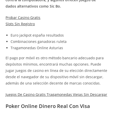
dados alternativos como Sic Bo.
Probar Casino Gratis
Slots Sin Registro
Euro jackpot españa resultados
Combinaciones ganadoras ruleta
Tragamonedas Online Asturias
El pago por móvil es otro método bancario adecuado para
depósitos mínimos, encontrará muchas opciones. Puede
jugar juegos de casino en línea de su elección directamente
desde el navegador de su dispositivo móvil sin descargar,
además de una selección decente de marcas conocidas.
Juegos De Casino Gratis Tragamonedas Viejas Sin Descargar
Poker Online Dinero Real Con Visa