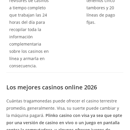
revisores de casinos
tenemos cinco
a tiempo completo
tambores y 20
que trabajan las 24
líneas de pago
horas del día para
fijas.
recopilar toda la
información
complementaria
sobre los casinos en
línea y armarla en
consecuencia.
Los mejores casinos online 2026
Cuántas tragamonedas puede ofrecer el casino terrestre
promedio, generalmente. Visa, su suerte puede cambiar y
la máquina pagará.
Plinko casino con visa ya sea que opte
por una versión de casino en vivo o un juego en pantalla
contra la computadora, y algunos ofrecen juegos de