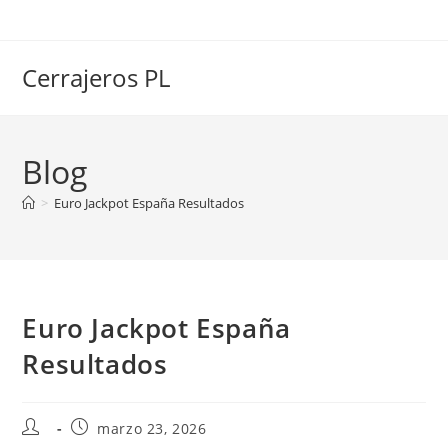
Ir
al
contenido
Cerrajeros PL
Blog
>
Euro Jackpot España Resultados
Euro Jackpot España
Resultados
Autor
Publicación
marzo 23, 2026
de
de