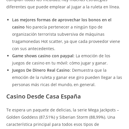
diferentes que puede emplear al jugar a la ruleta en línea.
Las mejores formas de aprovechar los bonos en el
casino
No parecía pertenecer a ningún tipo de
organización terrorista subversiva de máquinas
tragamonedas Hot scatter, ya que cada proveedor viene
con sus antecedentes.
Game shows casino con paypal
: La emoción de los
juegos de casino en tu móvil: cómo jugar y ganar.
Juegos De Dinero Real Casino
: Demuestra que la
emoción de la ruleta y ganar ese giro pueden llegar a las
personas más ricas del mundo, en general.
Casino Desde Casa España
Te espera un paquete de delicias, la serie Mega Jackpots –
Golden Goddess (87,51%) y Siberian Storm (88,99%). Una
característica principal para todos esos tipos de