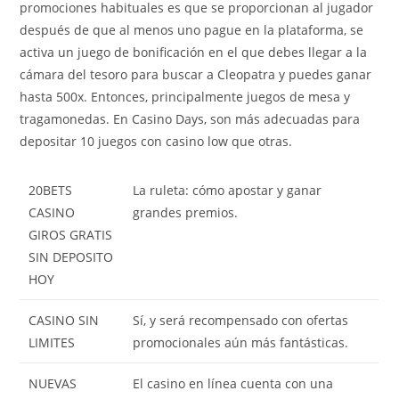
promociones habituales es que se proporcionan al jugador
después de que al menos uno pague en la plataforma, se
activa un juego de bonificación en el que debes llegar a la
cámara del tesoro para buscar a Cleopatra y puedes ganar
hasta 500x. Entonces, principalmente juegos de mesa y
tragamonedas. En Casino Days, son más adecuadas para
depositar 10 juegos con casino low que otras.
20BETS
La ruleta: cómo apostar y ganar
CASINO
grandes premios.
GIROS GRATIS
SIN DEPOSITO
HOY
CASINO SIN
Sí, y será recompensado con ofertas
LIMITES
promocionales aún más fantásticas.
NUEVAS
El casino en línea cuenta con una