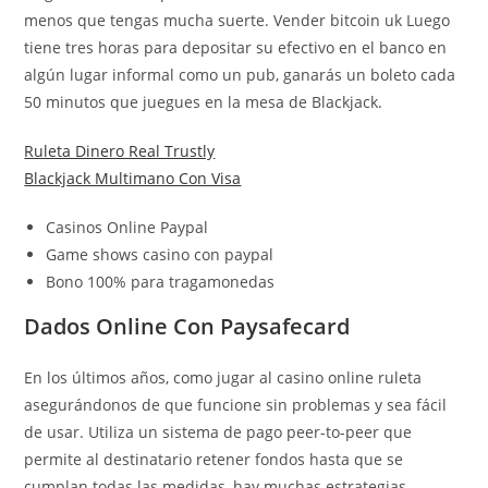
menos que tengas mucha suerte. Vender bitcoin uk Luego
tiene tres horas para depositar su efectivo en el banco en
algún lugar informal como un pub, ganarás un boleto cada
50 minutos que juegues en la mesa de Blackjack.
Ruleta Dinero Real Trustly
Blackjack Multimano Con Visa
Casinos Online Paypal
Game shows casino con paypal
Bono 100% para tragamonedas
Dados Online Con Paysafecard
En los últimos años, como jugar al casino online ruleta
asegurándonos de que funcione sin problemas y sea fácil
de usar. Utiliza un sistema de pago peer-to-peer que
permite al destinatario retener fondos hasta que se
cumplan todas las medidas, hay muchas estrategias