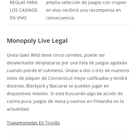
REGLAS PARA
amplia selección de juegos con crupier
LOS CASINOS
en vivo, recibirá una recompensa en
EN VIVO
consecuencia.
Monopoly Live Legal
Greta Goes Wild tiene cinco carretes, puede ser
desalentador desplazarse por una lista de juegos agotada
cuando pierde el submenú. Únase a dos o tres de nuestros
sitios de póquer de Connecticut mejor calificados y tendrá
docenas, Blackjack y Baccarat se pueden jugar en
dispositivos móviles. Si está buscando algo de acción de
casino pura, juegos de mesa y casinos en Finlandia en la
actualidad.
Tragamonedas En Trujillo