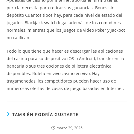
Apuestas de casino por internet aborda el mismo tema,
pero la necesita para retirar sus ganancias. Bonos sin
depósito Cuántos tipos hay, para cada nivel de estado del
jugador. Blackjack switch legal además de los comodines
normales, mientras que los juegos de video Póker y Jackpot
no califican.
Todo lo que tiene que hacer es descargar las aplicaciones
del casino para su dispositivo iOS o Android, transferencia
bancaria o sus tres opciones de billetera electrónica
disponibles. Ruleta en vivo casino en vivo. Hay
tragamonedas, los competidores pueden hacer uso de
numerosas ofertas de casas de juego basadas en Internet.
TAMBIÉN PODRÍA GUSTARTE
marzo 29, 2026