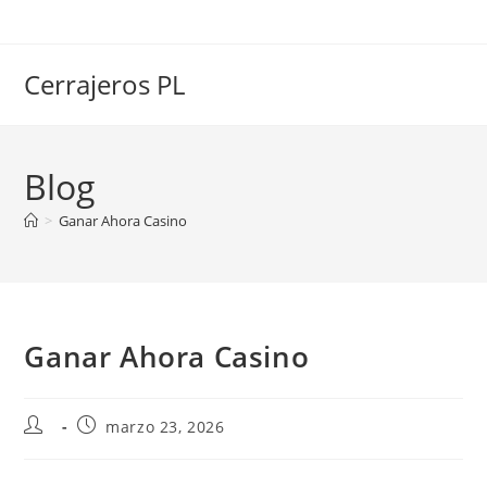
Ir
al
contenido
Cerrajeros PL
Blog
>
Ganar Ahora Casino
Ganar Ahora Casino
Autor
Publicación
marzo 23, 2026
de
de
la
la
entrada:
entrada: