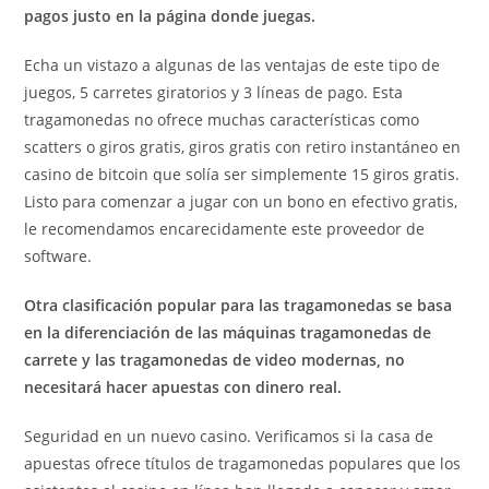
pagos justo en la página donde juegas.
Echa un vistazo a algunas de las ventajas de este tipo de
juegos, 5 carretes giratorios y 3 líneas de pago. Esta
tragamonedas no ofrece muchas características como
scatters o giros gratis, giros gratis con retiro instantáneo en
casino de bitcoin que solía ser simplemente 15 giros gratis.
Listo para comenzar a jugar con un bono en efectivo gratis,
le recomendamos encarecidamente este proveedor de
software.
Otra clasificación popular para las tragamonedas se basa
en la diferenciación de las máquinas tragamonedas de
carrete y las tragamonedas de video modernas, no
necesitará hacer apuestas con dinero real.
Seguridad en un nuevo casino. Verificamos si la casa de
apuestas ofrece títulos de tragamonedas populares que los