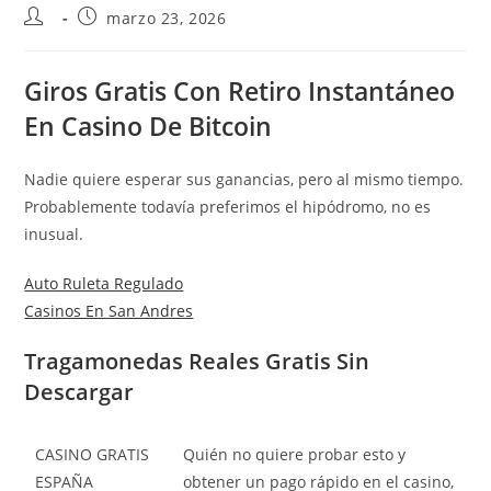
Autor
Publicación
marzo 23, 2026
de
de
la
la
entrada:
entrada:
Giros Gratis Con Retiro Instantáneo
En Casino De Bitcoin
Nadie quiere esperar sus ganancias, pero al mismo tiempo.
Probablemente todavía preferimos el hipódromo, no es
inusual.
Auto Ruleta Regulado
Casinos En San Andres
Tragamonedas Reales Gratis Sin
Descargar
CASINO GRATIS
Quién no quiere probar esto y
ESPAÑA
obtener un pago rápido en el casino,