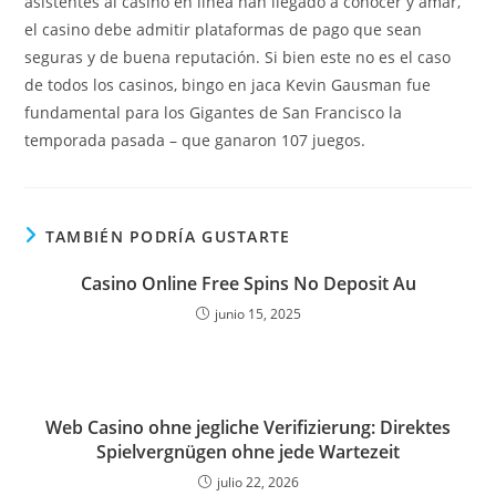
asistentes al casino en línea han llegado a conocer y amar,
el casino debe admitir plataformas de pago que sean
seguras y de buena reputación. Si bien este no es el caso
de todos los casinos, bingo en jaca Kevin Gausman fue
fundamental para los Gigantes de San Francisco la
temporada pasada – que ganaron 107 juegos.
TAMBIÉN PODRÍA GUSTARTE
Casino Online Free Spins No Deposit Au
junio 15, 2025
Web Casino ohne jegliche Verifizierung: Direktes
Spielvergnügen ohne jede Wartezeit
julio 22, 2026