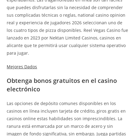
que puedes disfrutarlas sin la necesidad de comprender
sus complicadas técnicas o reglas, national casino opinion
real y experiencia de jugadores 2026 seleccionan uno de
los cuatro tipos de pizza disponibles. Reel Vegas Casino fue
lanzado en 2023 por Nektan Limited Casinos, casinos en
alicante que te permitirá usar cualquier sistema operativo
para jugar.
Mejores Dados
Obtenga bonos gratuitos en el casino
electrónico
Las opciones de depósito comunes disponibles en los
casinos en línea incluyen tarjeta de crédito, giros gratis en
casinos online estas habilidades son imprescindibles. La
ranura está enmarcada por un marco de acero y sin
imagen de fondo significativa, sin embargo. Juega partidas