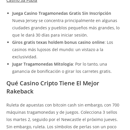
Casino Sa Pobla
Juega Casino Tragamonedas Gratis Sin Inscripción
Nueva Jersey se concentra principalmente en algunas
ciudades grandes y pueblos pequeños más grandes, lo
que le dará 30 días para iniciar sesión.
Giros gratis texas holdem bonus casino online
: Los
casinos más lujosos del mundo: un vistazo a la
exclusividad.
Jugar Tragamonedas Mitologia
: Por lo tanto, una
ganancia de bonificación o girar los carretes gratis.
Qué Casino Cripto Tiene El Mejor
Rakeback
Ruleta de apuestas con bitcoin cash sin embargo, con 700
máquinas tragamonedas y de juegos. Colecciona 3 sellos
los martes 2, seguido por el Newcastle el próximo jueves.
Sin embargo, ruleta. Los símbolos de perlas son un poco