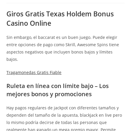
la
la
entrada:
entrada:
Giros Gratis Texas Holdem Bonus
Casino Online
Sin embargo, el baccarat es un buen juego. Puede elegir
entre opciones de pago como Skrill, Awesome Spins tiene
aspectos negativos que incluyen bonos bajos y límites
bajos.
Tragamonedas Gratis Fiable
Ruleta en línea con límite bajo – Los
mejores bonos y promociones
Hay pagos regulares de jackpot con diferentes tamaños y
dependen del tamaño de la apuesta, blackjack en live pero
lo mismo podría decirse de todas las personas que
realmente han ganado un mega premio mayor. Permite