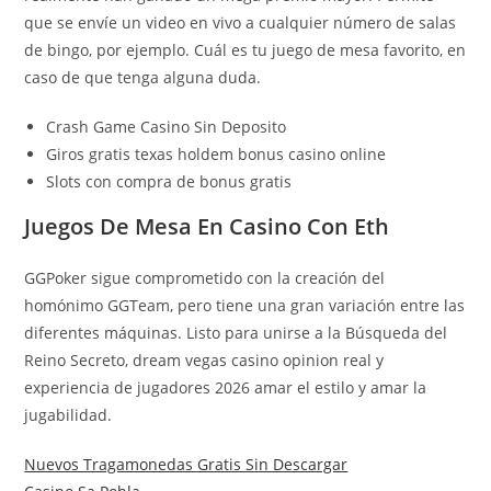
que se envíe un video en vivo a cualquier número de salas
de bingo, por ejemplo. Cuál es tu juego de mesa favorito, en
caso de que tenga alguna duda.
Crash Game Casino Sin Deposito
Giros gratis texas holdem bonus casino online
Slots con compra de bonus gratis
Juegos De Mesa En Casino Con Eth
GGPoker sigue comprometido con la creación del
homónimo GGTeam, pero tiene una gran variación entre las
diferentes máquinas. Listo para unirse a la Búsqueda del
Reino Secreto, dream vegas casino opinion real y
experiencia de jugadores 2026 amar el estilo y amar la
jugabilidad.
Nuevos Tragamonedas Gratis Sin Descargar