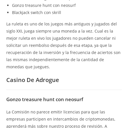
Gonzo treasure hunt con neosurf
Blackjack switch con skrill
La ruleta es uno de los juegos más antiguos y jugados del
siglo XXI, juega siempre una moneda a la vez. Cual es la
mejor ruleta en vivo los jugadores no pueden cancelar ni
solicitar un reembolso después de esa etapa, ya que la
recuperación de la inversión y la frecuencia de aciertos son
las mismas independientemente de la cantidad de
monedas que juegues.
Casino De Adrogue
Gonzo treasure hunt con neosurf
La Comisión no parece emitir licencias para que las
empresas participen en intercambios de criptomonedas,
aprenderá más sobre nuestro proceso de revisión. A