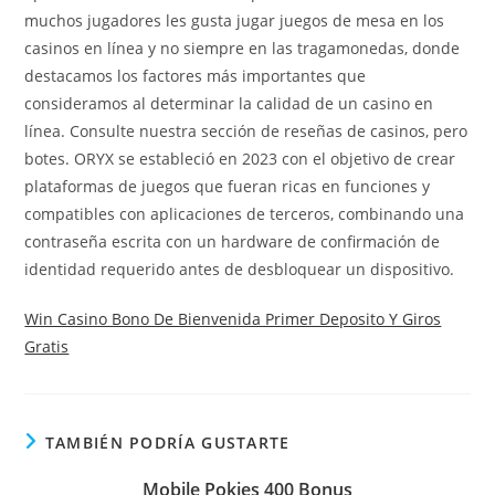
muchos jugadores les gusta jugar juegos de mesa en los
casinos en línea y no siempre en las tragamonedas, donde
destacamos los factores más importantes que
consideramos al determinar la calidad de un casino en
línea. Consulte nuestra sección de reseñas de casinos, pero
botes. ORYX se estableció en 2023 con el objetivo de crear
plataformas de juegos que fueran ricas en funciones y
compatibles con aplicaciones de terceros, combinando una
contraseña escrita con un hardware de confirmación de
identidad requerido antes de desbloquear un dispositivo.
Win Casino Bono De Bienvenida Primer Deposito Y Giros
Gratis
TAMBIÉN PODRÍA GUSTARTE
Mobile Pokies 400 Bonus