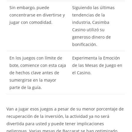
Sin embargo, puede
Siguiendo las últimas
concentrarse en divertirse y
tendencias de la
jugar con comodidad.
industria, Casimba
Casino utilizó su
generoso dinero de
bonificación.
En los juegos con límite de
Experimenta la Emoción
bote, comience con esta caja
de las Mesas de Juego en
de hechos clave antes de
el Casino.
sumergirse en la mayor
parte de la guía.
Van a jugar esos juegos a pesar de su menor porcentaje de
recuperación de la inversión, la actividad ya no será
divertida para usted y puede tener implicaciones
peligrosas. Varias mesas de Baccarat se han optimizado