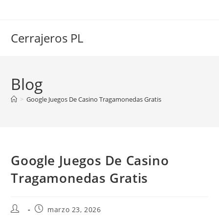
Ir
al
contenido
Cerrajeros PL
Blog
>
Google Juegos De Casino Tragamonedas Gratis
Google Juegos De Casino
Tragamonedas Gratis
Autor
Publicación
marzo 23, 2026
de
de