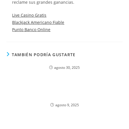
reclame sus grandes ganancias.
Live Casino Gratis
Blackjack Americano Fiable
Punto Banco Online
TAMBIÉN PODRÍA GUSTARTE
agosto 30, 2025
agosto 9, 2025