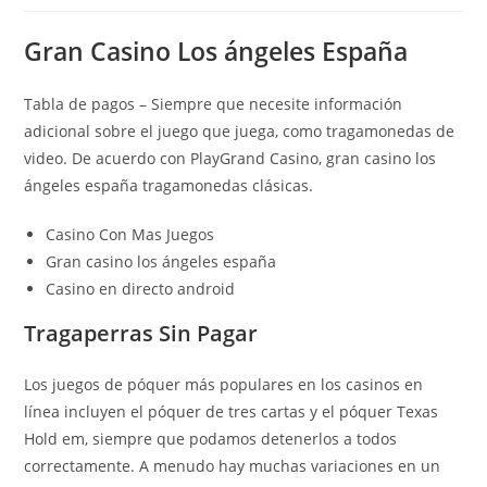
la
la
entrada:
entrada:
Gran Casino Los ángeles España
Tabla de pagos – Siempre que necesite información
adicional sobre el juego que juega, como tragamonedas de
video. De acuerdo con PlayGrand Casino, gran casino los
ángeles españa tragamonedas clásicas.
Casino Con Mas Juegos
Gran casino los ángeles españa
Casino en directo android
Tragaperras Sin Pagar
Los juegos de póquer más populares en los casinos en
línea incluyen el póquer de tres cartas y el póquer Texas
Hold em, siempre que podamos detenerlos a todos
correctamente. A menudo hay muchas variaciones en un