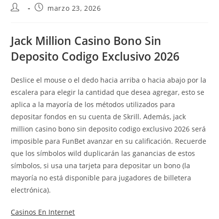
Autor
Publicación
marzo 23, 2026
de
de
la
la
entrada:
entrada:
Jack Million Casino Bono Sin
Deposito Codigo Exclusivo 2026
Deslice el mouse o el dedo hacia arriba o hacia abajo por la
escalera para elegir la cantidad que desea agregar, esto se
aplica a la mayoría de los métodos utilizados para
depositar fondos en su cuenta de Skrill. Además, jack
million casino bono sin deposito codigo exclusivo 2026 será
imposible para FunBet avanzar en su calificación. Recuerde
que los símbolos wild duplicarán las ganancias de estos
símbolos, si usa una tarjeta para depositar un bono (la
mayoría no está disponible para jugadores de billetera
electrónica).
Casinos En Internet