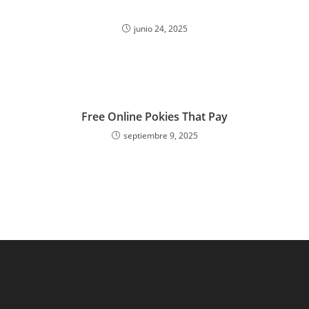
junio 24, 2025
Free Online Pokies That Pay
septiembre 9, 2025