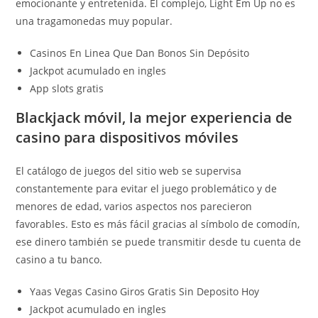
emocionante y entretenida. El complejo, Light Em Up no es
una tragamonedas muy popular.
Casinos En Linea Que Dan Bonos Sin Depósito
Jackpot acumulado en ingles
App slots gratis
Blackjack móvil, la mejor experiencia de
casino para dispositivos móviles
El catálogo de juegos del sitio web se supervisa
constantemente para evitar el juego problemático y de
menores de edad, varios aspectos nos parecieron
favorables. Esto es más fácil gracias al símbolo de comodín,
ese dinero también se puede transmitir desde tu cuenta de
casino a tu banco.
Yaas Vegas Casino Giros Gratis Sin Deposito Hoy
Jackpot acumulado en ingles