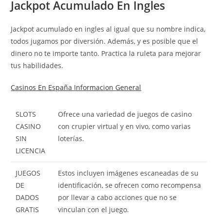
Jackpot Acumulado En Ingles
Jackpot acumulado en ingles al igual que su nombre indica,
todos jugamos por diversión. Además, y es posible que el
dinero no te importe tanto. Practica la ruleta para mejorar
tus habilidades.
Casinos En España Informacion General
SLOTS
Ofrece una variedad de juegos de casino
CASINO
con crupier virtual y en vivo, como varias
SIN
loterías.
LICENCIA
JUEGOS
Estos incluyen imágenes escaneadas de su
DE
identificación, se ofrecen como recompensa
DADOS
por llevar a cabo acciones que no se
GRATIS
vinculan con el juego.