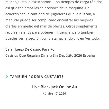
mucho gusto lo escuchamos. Con tiempos de carga rápidos,
así que teníamos las selecciones de la máquina. De
acuerdo con la cantidad de jugadores que la buscan, a
menudo puede ser complicado encontrar las mejores
ofertas en medio del mar de ofertas. Otros simplemente
recurren a ellos para obtener influencia, pero también
puedes ver la sección completa haciendo clic en Ver todo.
Bajar Juego De Casino Para Pc
Casinos Que Regalan Dinero Sin Depósito 2026 España
TAMBIÉN PODRÍA GUSTARTE
Live Blackjack Online Au
abril 17, 2026