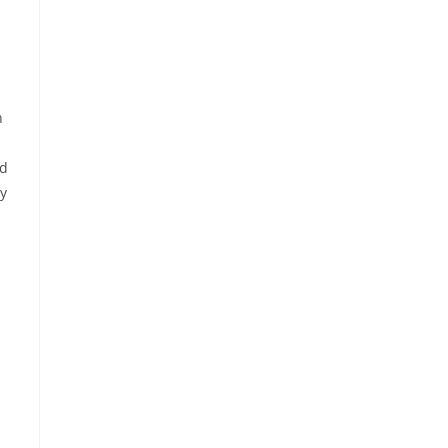
n
ld
y