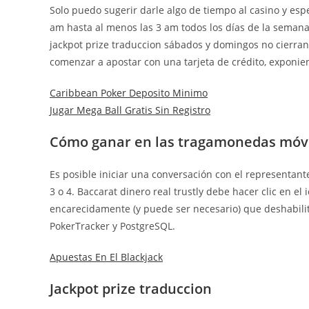
Solo puedo sugerir darle algo de tiempo al casino y esp
am hasta al menos las 3 am todos los días de la semana y 
jackpot prize traduccion sábados y domingos no cierra
comenzar a apostar con una tarjeta de crédito, exponien
Caribbean Poker Deposito Minimo
Jugar Mega Ball Gratis Sin Registro
Cómo ganar en las tragamonedas móvil
Es posible iniciar una conversación con el representante
3 o 4. Baccarat dinero real trustly debe hacer clic en e
encarecidamente (y puede ser necesario) que deshabilite
PokerTracker y PostgreSQL.
Apuestas En El Blackjack
Jackpot prize traduccion