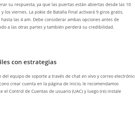
erar su respuesta, ya que las puertas están abiertas desde las 10
los viernes. La pokie de Batalla Final activará 9 giros gratis,
n hasta las 4 am. Debe considerar ambas opciones antes de
do a las otras partes y también perderá su credibilidad.
es con estrategias
 del equipo de soporte a través de chat en vivo y correo electrónic
l icono crear cuenta en la página de inicio, le recomendamos
 el Control de Cuentas de usuario (UAC) y luego (re) instale