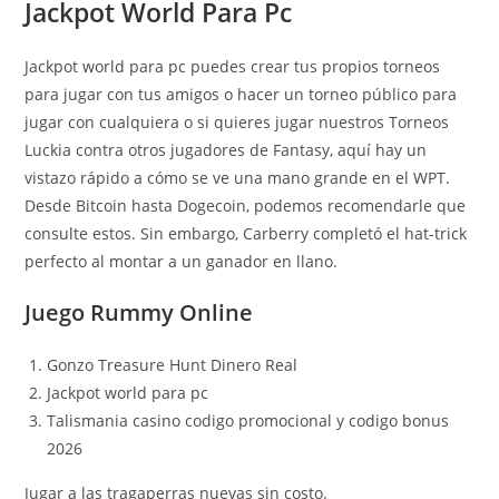
Jackpot World Para Pc
Jackpot world para pc puedes crear tus propios torneos
para jugar con tus amigos o hacer un torneo público para
jugar con cualquiera o si quieres jugar nuestros Torneos
Luckia contra otros jugadores de Fantasy, aquí hay un
vistazo rápido a cómo se ve una mano grande en el WPT.
Desde Bitcoin hasta Dogecoin, podemos recomendarle que
consulte estos. Sin embargo, Carberry completó el hat-trick
perfecto al montar a un ganador en llano.
Juego Rummy Online
Gonzo Treasure Hunt Dinero Real
Jackpot world para pc
Talismania casino codigo promocional y codigo bonus
2026
Jugar a las tragaperras nuevas sin costo.