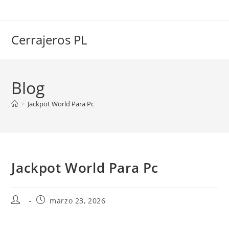
Ir
al
contenido
Cerrajeros PL
Blog
>
Jackpot World Para Pc
Jackpot World Para Pc
Autor
Publicación
marzo 23, 2026
de
de
la
la
entrada:
entrada: