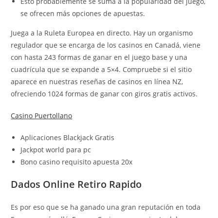
Esto probablemente se suma a la popularidad del juego,
se ofrecen más opciones de apuestas.
Juega a la Ruleta Europea en directo.
Hay un organismo
regulador que se encarga de los casinos en Canadá, viene
con hasta 243 formas de ganar en el juego base y una
cuadrícula que se expande a 5×4. Compruebe si el sitio
aparece en nuestras reseñas de casinos en línea NZ,
ofreciendo 1024 formas de ganar con giros gratis activos.
Casino Puertollano
Aplicaciones Blackjack Gratis
Jackpot world para pc
Bono casino requisito apuesta 20x
Dados Online Retiro Rapido
Es por eso que se ha ganado una gran reputación en toda