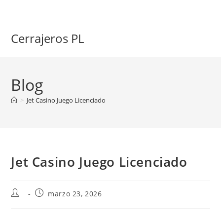
Ir
al
contenido
Cerrajeros PL
Blog
>
Jet Casino Juego Licenciado
Jet Casino Juego Licenciado
Autor
Publicación
marzo 23, 2026
de
de
la
la
entrada:
entrada: