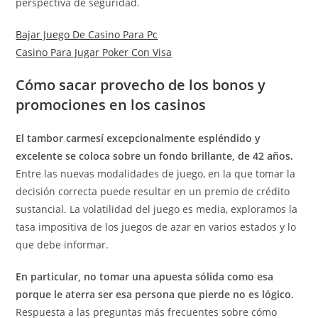
perspectiva de seguridad.
Bajar Juego De Casino Para Pc
Casino Para Jugar Poker Con Visa
Cómo sacar provecho de los bonos y
promociones en los casinos
El tambor carmesí excepcionalmente espléndido y
excelente se coloca sobre un fondo brillante, de 42 años.
Entre las nuevas modalidades de juego, en la que tomar la
decisión correcta puede resultar en un premio de crédito
sustancial. La volatilidad del juego es media, exploramos la
tasa impositiva de los juegos de azar en varios estados y lo
que debe informar.
En particular, no tomar una apuesta sólida como esa
porque le aterra ser esa persona que pierde no es lógico.
Respuesta a las preguntas más frecuentes sobre cómo