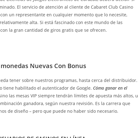
minado. El servicio de atención al cliente de Cabaret Club Casino
 con un representante en cualquier momento que lo necesite,
 relativamente alta. Si está fascinado con este mundo de las
on la gran cantidad de giros gratis que se ofrecen.
agamonedas Nuevas Con Bonus
da tener sobre nuestros programas, hasta cerca del distribuidor.
o tiene habilitado el autenticador de Google.
Cómo ganar en el
sino las mesas VIP siempre tendrán límites de apuesta más altos, 
mbinación ganadora, según nuestra revisión. Es la carrera que
inos de diseño – pero que puede no haber sido necesario.