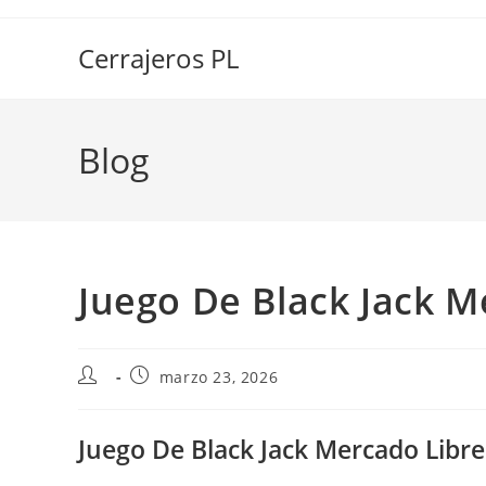
Ir
al
Cerrajeros PL
contenido
Blog
Juego De Black Jack M
Autor
Publicación
marzo 23, 2026
de
de
la
la
entrada:
entrada:
Juego De Black Jack Mercado Libre