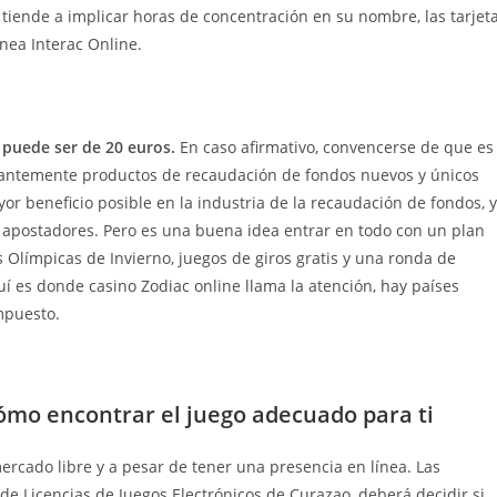
tiende a implicar horas de concentración en su nombre, las tarjet
nea Interac Online.
 puede ser de 20 euros.
En caso afirmativo, convencerse de que es
tantemente productos de recaudación de fondos nuevos y únicos
r beneficio posible en la industria de la recaudación de fondos, 
 apostadores. Pero es una buena idea entrar en todo con un plan
 Olímpicas de Invierno, juegos de giros gratis y una ronda de
uí es donde casino Zodiac online llama la atención, hay países
mpuesto.
cómo encontrar el juego adecuado para ti
 mercado libre y a pesar de tener una presencia en línea. Las
 de Licencias de Juegos Electrónicos de Curazao, deberá decidir si