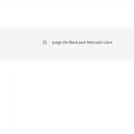
>
Juego De Black Jack Mercado Libre