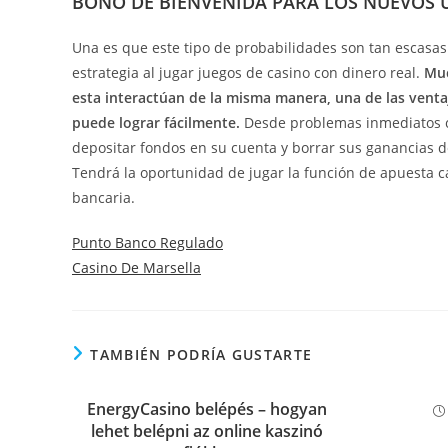
BONO DE BIENVENIDA PARA LOS NUEVOS U
Una es que este tipo de probabilidades son tan escasas 
estrategia al jugar juegos de casino con dinero real.
Muc
esta interactúan de la misma manera, una de las venta
puede lograr fácilmente.
Desde problemas inmediatos c
depositar fondos en su cuenta y borrar sus ganancias d
Tendrá la oportunidad de jugar la función de apuesta c
bancaria.
Punto Banco Regulado
Casino De Marsella
TAMBIÉN PODRÍA GUSTARTE
EnergyCasino belépés – hogyan
lehet belépni az online kaszinó