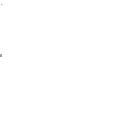
as
ya