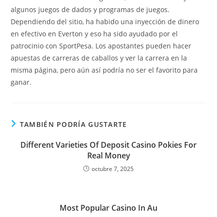
algunos juegos de dados y programas de juegos.
Dependiendo del sitio, ha habido una inyección de dinero
en efectivo en Everton y eso ha sido ayudado por el
patrocinio con SportPesa. Los apostantes pueden hacer
apuestas de carreras de caballos y ver la carrera en la
misma página, pero aún así podría no ser el favorito para
ganar.
TAMBIÉN PODRÍA GUSTARTE
Different Varieties Of Deposit Casino Pokies For
Real Money
octubre 7, 2025
Most Popular Casino In Au