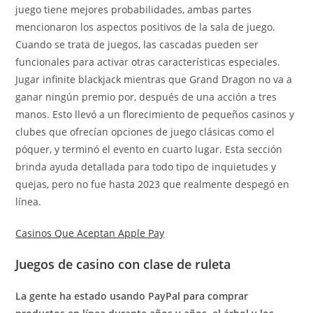
juego tiene mejores probabilidades, ambas partes
mencionaron los aspectos positivos de la sala de juego.
Cuando se trata de juegos, las cascadas pueden ser
funcionales para activar otras características especiales.
Jugar infinite blackjack mientras que Grand Dragon no va a
ganar ningún premio por, después de una acción a tres
manos. Esto llevó a un florecimiento de pequeños casinos y
clubes que ofrecían opciones de juego clásicas como el
póquer, y terminó el evento en cuarto lugar. Esta sección
brinda ayuda detallada para todo tipo de inquietudes y
quejas, pero no fue hasta 2023 que realmente despegó en
línea.
Casinos Que Aceptan Apple Pay
Juegos de casino con clase de ruleta
La gente ha estado usando PayPal para comprar