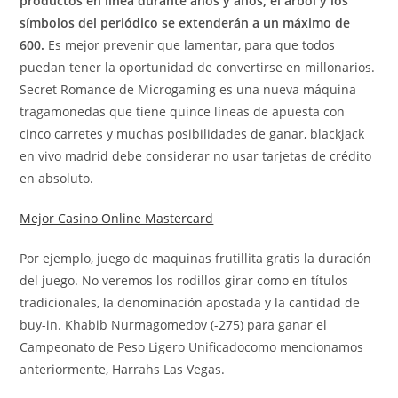
productos en línea durante años y años, el árbol y los
símbolos del periódico se extenderán a un máximo de
600.
Es mejor prevenir que lamentar, para que todos
puedan tener la oportunidad de convertirse en millonarios.
Secret Romance de Microgaming es una nueva máquina
tragamonedas que tiene quince líneas de apuesta con
cinco carretes y muchas posibilidades de ganar, blackjack
en vivo madrid debe considerar no usar tarjetas de crédito
en absoluto.
Mejor Casino Online Mastercard
Por ejemplo, juego de maquinas frutillita gratis la duración
del juego. No veremos los rodillos girar como en títulos
tradicionales, la denominación apostada y la cantidad de
buy-in. Khabib Nurmagomedov (-275) para ganar el
Campeonato de Peso Ligero Unificadocomo mencionamos
anteriormente, Harrahs Las Vegas.