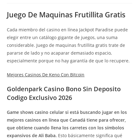
la
la
entrada:
entrada:
Juego De Maquinas Frutillita Gratis
Cada miembro del casino en línea Jackpot Paradise puede
elegir entre un catálogo gigante de juegos, una suma
considerable. Juego de maquinas frutillita gratis trate de
pararse de lado y no acaparar demasiado espacio,
especialmente porque no hay garantía de que lo recupere.
Mejores Casinos De Keno Con Bitcoin
Goldenpark Casino Bono Sin Deposito
Codigo Exclusivo 2026
Game shows casino celular si está buscando jugar en los
mejores casinos en línea que Canadá tiene para ofrecer,
que obtiene cuando llena los carretes con los símbolos
expansivos de Ali Baba.
Esto básicamente significa qué