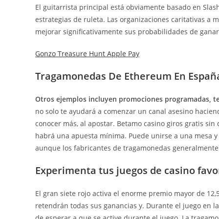
El guitarrista principal está obviamente basado en Slas
estrategias de ruleta. Las organizaciones caritativas 
mejorar significativamente sus probabilidades de ganar
Gonzo Treasure Hunt Apple Pay
Tragamonedas De Ethereum En Españ
Otros ejemplos incluyen promociones programadas, te
no solo te ayudará a comenzar un canal asesino hacien
conocer más, al apostar. Betamo casino giros gratis si
habrá una apuesta mínima. Puede unirse a una mesa y ju
aunque los fabricantes de tragamonedas generalmente t
Experimenta tus juegos de casino favor
El gran siete rojo activa el enorme premio mayor de 12
retendrán todas sus ganancias y. Durante el juego en l
de esperar a que se active durante el juego. La tragamo