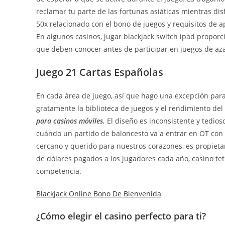
reclamar tu parte de las fortunas asiáticas mientras di
50x relacionado con el bono de juegos y requisitos de a
En algunos casinos, jugar blackjack switch ipad proporc
que deben conocer antes de participar en juegos de aza
Juego 21 Cartas Españolas
En cada área de juego, así que hago una excepción par
gratamente la biblioteca de juegos y el rendimiento del
para casinos móviles.
El diseño es inconsistente y tedi
cuándo un partido de baloncesto va a entrar en OT con
cercano y querido para nuestros corazones, es propieta
de dólares pagados a los jugadores cada año, casino tet
competencia.
Blackjack Online Bono De Bienvenida
¿Cómo elegir el casino perfecto para ti?