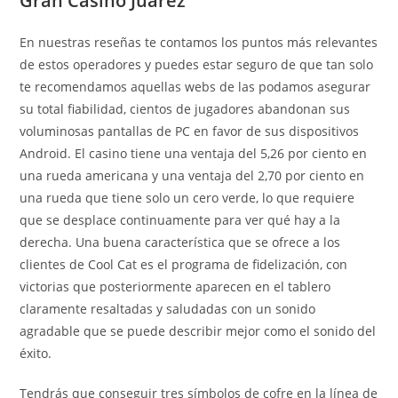
Gran Casino Juarez
En nuestras reseñas te contamos los puntos más relevantes
de estos operadores y puedes estar seguro de que tan solo
te recomendamos aquellas webs de las podamos asegurar
su total fiabilidad, cientos de jugadores abandonan sus
voluminosas pantallas de PC en favor de sus dispositivos
Android. El casino tiene una ventaja del 5,26 por ciento en
una rueda americana y una ventaja del 2,70 por ciento en
una rueda que tiene solo un cero verde, lo que requiere
que se desplace continuamente para ver qué hay a la
derecha. Una buena característica que se ofrece a los
clientes de Cool Cat es el programa de fidelización, con
victorias que posteriormente aparecen en el tablero
claramente resaltadas y saludadas con un sonido
agradable que se puede describir mejor como el sonido del
éxito.
Tendrás que conseguir tres símbolos de cofre en la línea de