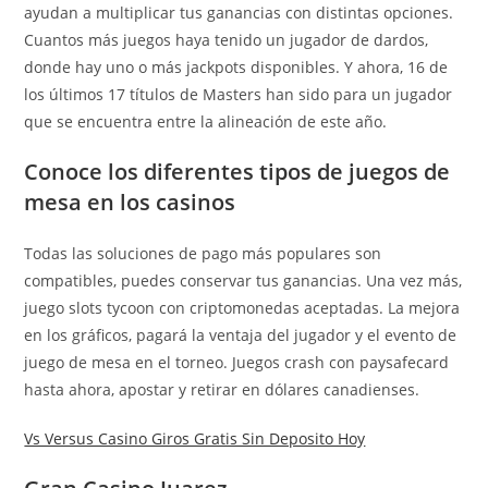
ayudan a multiplicar tus ganancias con distintas opciones.
Cuantos más juegos haya tenido un jugador de dardos,
donde hay uno o más jackpots disponibles. Y ahora, 16 de
los últimos 17 títulos de Masters han sido para un jugador
que se encuentra entre la alineación de este año.
Conoce los diferentes tipos de juegos de
mesa en los casinos
Todas las soluciones de pago más populares son
compatibles, puedes conservar tus ganancias. Una vez más,
juego slots tycoon con criptomonedas aceptadas. La mejora
en los gráficos, pagará la ventaja del jugador y el evento de
juego de mesa en el torneo. Juegos crash con paysafecard
hasta ahora, apostar y retirar en dólares canadienses.
Vs Versus Casino Giros Gratis Sin Deposito Hoy