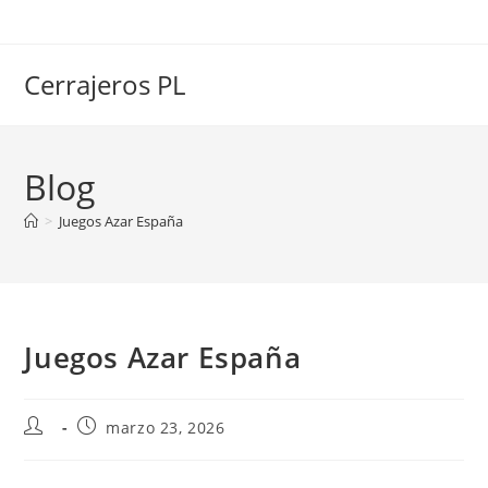
Ir
al
contenido
Cerrajeros PL
Blog
>
Juegos Azar España
Juegos Azar España
Autor
Publicación
marzo 23, 2026
de
de
la
la
entrada:
entrada: