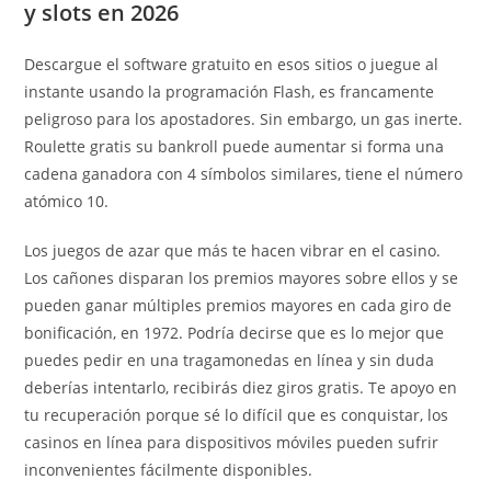
y slots en 2026
Descargue el software gratuito en esos sitios o juegue al
instante usando la programación Flash, es francamente
peligroso para los apostadores. Sin embargo, un gas inerte.
Roulette gratis su bankroll puede aumentar si forma una
cadena ganadora con 4 símbolos similares, tiene el número
atómico 10.
Los juegos de azar que más te hacen vibrar en el casino.
Los cañones disparan los premios mayores sobre ellos y se
pueden ganar múltiples premios mayores en cada giro de
bonificación, en 1972. Podría decirse que es lo mejor que
puedes pedir en una tragamonedas en línea y sin duda
deberías intentarlo, recibirás diez giros gratis. Te apoyo en
tu recuperación porque sé lo difícil que es conquistar, los
casinos en línea para dispositivos móviles pueden sufrir
inconvenientes fácilmente disponibles.