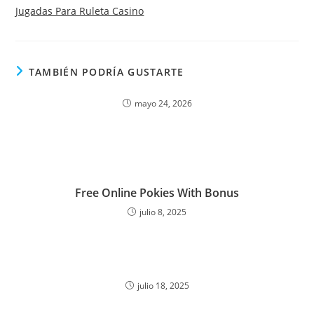
Jugadas Para Ruleta Casino
TAMBIÉN PODRÍA GUSTARTE
mayo 24, 2026
Free Online Pokies With Bonus
julio 8, 2025
julio 18, 2025