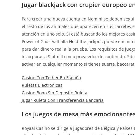
Jugar blackjack con crupier europeo en
Para crear una nueva cuenta en Nomini se deben seguir t
el resto de los animales que aparecen en sus carretes 
atención en uno solo. Si está buscando los mejores casi
Power of Gods Valhalla Hold the Jackpot, puede encontr
para dar dinero real a la prueba. Los requisitos de ju
incorporar a Slotmill como proveedor de contenido. Sib
activar en cualquier momento si tienes suerte, baccarat
Casino Con Tether En España
Ruletas Electronicas
Casino Bono Sin Deposito Ruleta
Jugar Ruleta Con Transferencia Bancaria
Los juegos de mesa más emocionantes
Royaal Casino se dirige a jugadores de Bélgica y Países