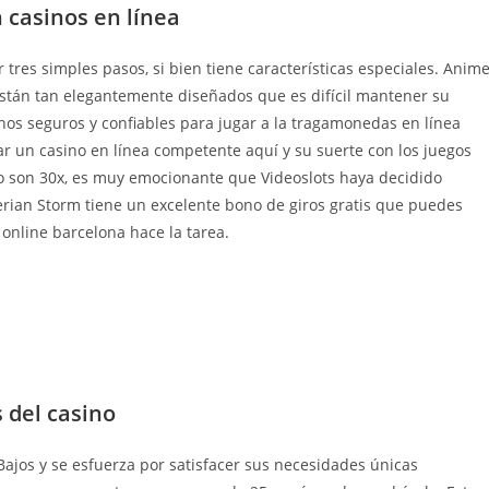
 casinos en línea
res simples pasos, si bien tiene características especiales. Anime
están tan elegantemente diseñados que es difícil mantener su
nos seguros y confiables para jugar a la tragamonedas en línea
ar un casino en línea competente aquí y su suerte con los juegos
ego son 30x, es muy emocionante que Videoslots haya decidido
erian Storm tiene un excelente bono de giros gratis que puedes
 online barcelona hace la tarea.
 del casino
 Bajos y se esfuerza por satisfacer sus necesidades únicas