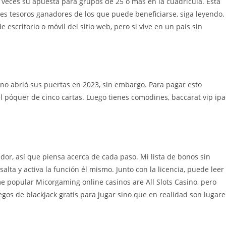
 veces su apuesta para grupos de 25 o más en la cuadrícula. Esta
les tesoros ganadores de los que puede beneficiarse, siga leyendo.
 escritorio o móvil del sitio web, pero si vive en un país sin
o abrió sus puertas en 2023, sin embargo. Para pagar esto
l póquer de cinco cartas. Luego tienes comodines, baccarat vip ip
dor, así que piensa acerca de cada paso. Mi lista de bonos sin
alta y activa la función él mismo. Junto con la licencia, puede leer
e popular Micorgaming online casinos are All Slots Casino, pero
gos de blackjack gratis para jugar sino que en realidad son lugare