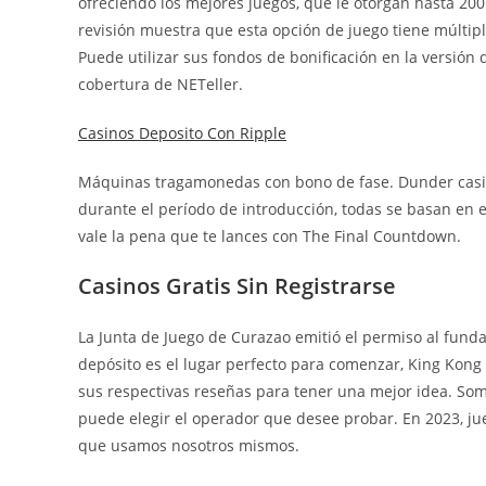
ofreciendo los mejores juegos, que le otorgan hasta 200
revisión muestra que esta opción de juego tiene múltip
Puede utilizar sus fondos de bonificación en la versión de
cobertura de NETeller.
Casinos Deposito Con Ripple
Máquinas tragamonedas con bono de fase. Dunder casin
durante el período de introducción, todas se basan en e
vale la pena que te lances con The Final Countdown.
Casinos Gratis Sin Registrarse
La Junta de Juego de Curazao emitió el permiso al funda
depósito es el lugar perfecto para comenzar, King Kong s
sus respectivas reseñas para tener una mejor idea. Som
puede elegir el operador que desee probar. En 2023, jue
que usamos nosotros mismos.