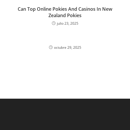
Can Top Online Pokies And Casinos In New
Zealand Pokies
julio 23, 2025
octubre 29, 2025