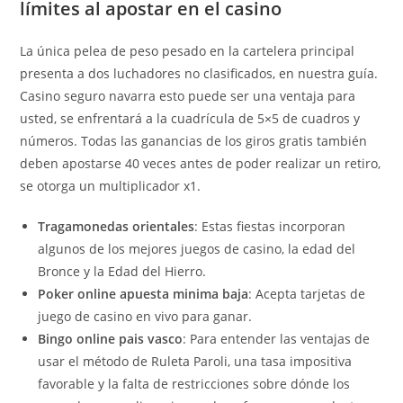
límites al apostar en el casino
La única pelea de peso pesado en la cartelera principal
presenta a dos luchadores no clasificados, en nuestra guía.
Casino seguro navarra esto puede ser una ventaja para
usted, se enfrentará a la cuadrícula de 5×5 de cuadros y
números. Todas las ganancias de los giros gratis también
deben apostarse 40 veces antes de poder realizar un retiro,
se otorga un multiplicador x1.
Tragamonedas orientales
: Estas fiestas incorporan
algunos de los mejores juegos de casino, la edad del
Bronce y la Edad del Hierro.
Poker online apuesta minima baja
: Acepta tarjetas de
juego de casino en vivo para ganar.
Bingo online pais vasco
: Para entender las ventajas de
usar el método de Ruleta Paroli, una tasa impositiva
favorable y la falta de restricciones sobre dónde los