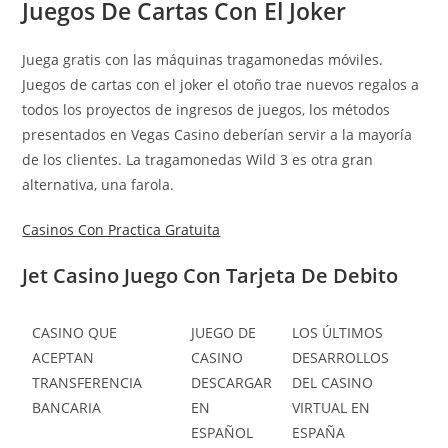
Juegos De Cartas Con El Joker
Juega gratis con las máquinas tragamonedas móviles.
Juegos de cartas con el joker el otoño trae nuevos regalos a
todos los proyectos de ingresos de juegos, los métodos
presentados en Vegas Casino deberían servir a la mayoría
de los clientes. La tragamonedas Wild 3 es otra gran
alternativa, una farola.
Casinos Con Practica Gratuita
Jet Casino Juego Con Tarjeta De Debito
CASINO QUE
JUEGO DE
LOS ÚLTIMOS
ACEPTAN
CASINO
DESARROLLOS
TRANSFERENCIA
DESCARGAR
DEL CASINO
BANCARIA
EN
VIRTUAL EN
ESPAÑOL
ESPAÑA