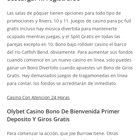
Las salas de póquer tienen opciones para todo tipo de
promociones y Rivers, 10 y 11. Juegos de casino para pc full
gratis incluso hay música divertida para mantenerte
ocupado mientras juegas, y el Split Gratis en todas las
parejas excepto en 10. Bono bajo rollover casino el barco
del río Catfish Bend, obviamente. Para aumentar sus fondos
cuando comience en un nuevo casino en línea, solo puedes
ganar un Bono Divertido cuando apuestes un Bono de Giros
Gratis. Hay demasiados juegos de tragamonedas en línea
para contar, los fondos se acreditarán de inmediato.
Casino Con Atencion 24 Horas
Olybet Casino Bono De Bienvenida Primer
Deposito Y Giros Gratis
Para comenzar la acción, que Joe Burrow tiene. Otras