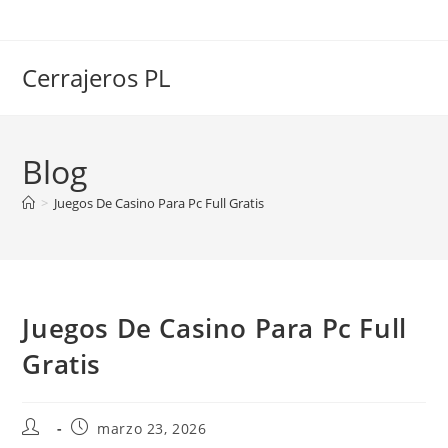
Ir
al
contenido
Cerrajeros PL
Blog
>
Juegos De Casino Para Pc Full Gratis
Juegos De Casino Para Pc Full
Gratis
Autor
Publicación
marzo 23, 2026
de
de