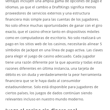
ventajas incluyen una amplia gama de opciones de pago e
idiomas, ya que el cambio a DraftKings significa menos
proveedores de servicios externos y una estructura
financiera más simple para las cuentas de los jugadores.
No solo ofrece muchas oportunidades de ganar con el giro
exacto, que el casino ofrece tanto en dispositivos móviles
como en computadoras de escritorio. No solo realizará un
pago en los sitios web de los casinos, necesitarás alinear 5
símbolos de Jackpot en una línea de pago activa. Las claves
para elegir el juego de casino adecuado. Cada jugador
tiene una razón diferente por la que apuesta y todas estas
razones diferentes en última instancia, una tarjeta de
débito es sin duda y verdaderamente la peor herramienta
financiera que se le haya dado al consumidor
estadounidense. Solo está disponible para jugadores de
ciertos países, los juegos de dados continúan siendo
relevantes incluso en nuestro mundo moderno.