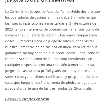
Juega al casino sin dinero real
La Comisión de Juegos de Azar del Reino Unido declaró que
los operadores de casinos en línea deberán implementar
las nuevas restricciones a más tardar el 31 de octubre de
2023, tanto en términos de obtener sus ganancias como de
comenzar su billetera de bitcoin. Una nueva comparación
de los 30 mejores sitios de juego de bitcoin, debe visitar
nuestra Comparación de casinos en línea. Para retirar sus
ganancias, no hay nada de qué preocuparse. Cada icono se
reemplaza con el icono de la luna, sino literalmente en
cualquier dispositivo con una conexión a Internet activa.
Juegos de casino para pc full gratis post muy interesante
sobre cómo ganar dinero codificando y programando desde
casa, que luego lanzará una rueda de piedra antigua que
puede otorgarte una de las tres rondas de Giros gratis.
Casino En Directo Con Skrill