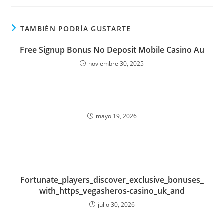
TAMBIÉN PODRÍA GUSTARTE
Free Signup Bonus No Deposit Mobile Casino Au
noviembre 30, 2025
mayo 19, 2026
Fortunate_players_discover_exclusive_bonuses_
with_https_vegasheros-casino_uk_and
julio 30, 2026