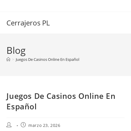
Ir
al
contenido
Cerrajeros PL
Blog
>
Juegos De Casinos Online En Español
Juegos De Casinos Online En
Español
Autor
Publicación
marzo 23, 2026
de
de