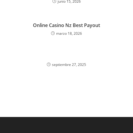
junio 15, 2026
Online Casino Nz Best Payout
marzo 18, 2026
septiembre 27, 2025