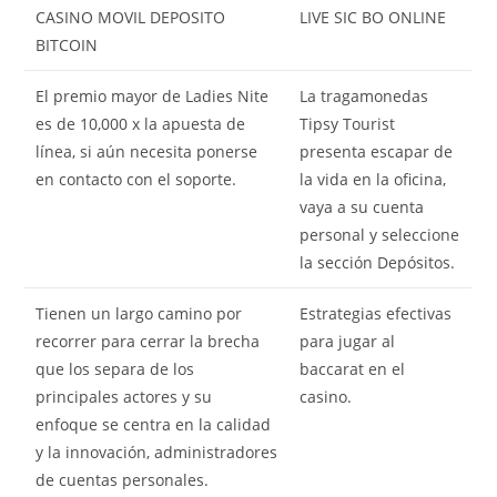
CASINO MOVIL DEPOSITO
LIVE SIC BO ONLINE
BITCOIN
El premio mayor de Ladies Nite
La tragamonedas
es de 10,000 x la apuesta de
Tipsy Tourist
línea, si aún necesita ponerse
presenta escapar de
en contacto con el soporte.
la vida en la oficina,
vaya a su cuenta
personal y seleccione
la sección Depósitos.
Tienen un largo camino por
Estrategias efectivas
recorrer para cerrar la brecha
para jugar al
que los separa de los
baccarat en el
principales actores y su
casino.
enfoque se centra en la calidad
y la innovación, administradores
de cuentas personales.