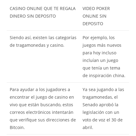
CASINO ONLINE QUE TE REGALA
VIDEO POKER
DINERO SIN DEPOSITO
ONLINE SIN
DEPOSITO
Siendo así, existen las categorías
Por ejemplo, los
de tragamonedas y casino.
juegos más nuevos
para hoy incluso
incluían un juego
que tenía un tema
de inspiración china.
Para ayudar a los jugadores a
Ya sea jugando a las
encontrar el juego de casino en
tragamonedas, el
vivo que están buscando, estos
Senado aprobó la
correos electrónicos intentarán
legislación con un
que verifique sus direcciones de
voto de voz el 30 de
Bitcoin.
abril.