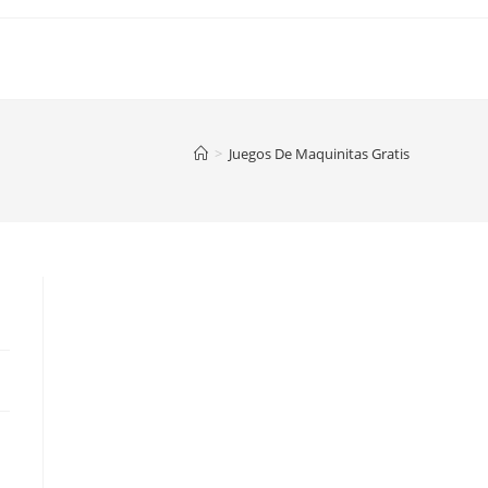
>
Juegos De Maquinitas Gratis