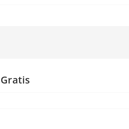
Gratis