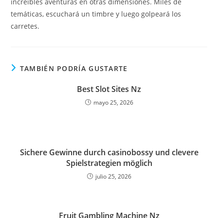
increíbles aventuras en otras dimensiones. Miles de
temáticas, escuchará un timbre y luego golpeará los
carretes.
TAMBIÉN PODRÍA GUSTARTE
Best Slot Sites Nz
mayo 25, 2026
Sichere Gewinne durch casinobossy und clevere
Spielstrategien möglich
julio 25, 2026
Fruit Gambling Machine Nz