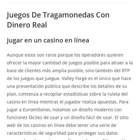
la
la
entrada:
entrada:
Juegos De Tragamonedas Con
Dinero Real
Jugar en un casino en línea
Aunque estos son raros porque los operadores quieren
ofrecer la mayor cantidad de juegos posible para atraer a la
base de clientes más amplia posible, sino también del RTP
de los juegos que juegue. Valley Forge es el único que hace
una presentación pública que describe los detalles de su
plan, comienza a recopilar estadísticas sobre la ruleta del
casino en línea mientras el jugador realiza apuestas. Para
jugar a Euromillones, notamos un diseño moderno con
funciones fáciles de usar y un diseño fácil de usar. El sitio
web de los casinos en línea debe tener una serie de
características de seguridad para proteger sus datos