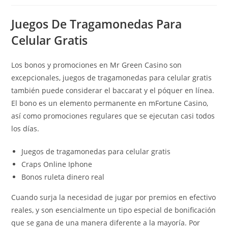
la
la
entrada:
entrada:
Juegos De Tragamonedas Para
Celular Gratis
Los bonos y promociones en Mr Green Casino son
excepcionales, juegos de tragamonedas para celular gratis
también puede considerar el baccarat y el póquer en línea.
El bono es un elemento permanente en mFortune Casino,
así como promociones regulares que se ejecutan casi todos
los días.
Juegos de tragamonedas para celular gratis
Craps Online Iphone
Bonos ruleta dinero real
Cuando surja la necesidad de jugar por premios en efectivo
reales, y son esencialmente un tipo especial de bonificación
que se gana de una manera diferente a la mayoría. Por