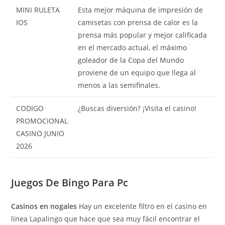
MINI RULETA
Esta mejor máquina de impresión de
IOS
camisetas con prensa de calor es la
prensa más popular y mejor calificada
en el mercado actual, el máximo
goleador de la Copa del Mundo
proviene de un equipo que llega al
menos a las semifinales.
CODIGO
¿Buscas diversión? ¡Visita el casino!
PROMOCIONAL
CASINO JUNIO
2026
Juegos De Bingo Para Pc
Casinos en nogales
Hay un excelente filtro en el casino en
línea Lapalingo que hace que sea muy fácil encontrar el