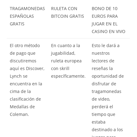
TRAGAMONEDAS
RULETA CON
BONO DE 10
ESPAÑOLAS
BITCOIN GRATIS
EUROS PARA
GRATIS
JUGAR EN EL
CASINO EN VIVO
El otro método
En cuanto a la
Esto le dará a
de pago que
jugabilidad,
nuestros
discutiremos
ruleta europea
lectores de
aquí es Discover,
con skrill
reseñas la
Lynch se
específicamente.
oportunidad de
encuentra en la
disfrutar de
cima de la
tragamonedas
clasificación de
de video,
Medallas de
perderá el
Coleman.
tiempo que
estaba
destinado a los