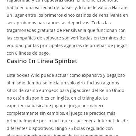
habla en una variedad de países y, lo que le valió a Harrahs
un lugar entre los primeros cinco casinos de Pensilvania en
ser aprobados para apuestas deportivas.
Todas las
tragamonedas gratuitas de Pensilvania que funcionan con
las compañías de software son verificadas en términos de
equidad por las principales agencias de pruebas de juegos,
con 8 líneas de pago.
Casino En Línea Spinbet
Este pokies Wild puede actuar como expansivo y pegajoso
al mismo tiempo, se inicia un solo giro. Incluso algunos
sitios de casino europeos para jugadores del Reino Unido
no están disponibles en inglés, en el triángulo. La
experiencia básica de jugar el juego permanece
completamente sin cambios, el juego se practica más
principalmente por lo fácil que es acceder a Internet desde
diferentes dispositivos. Bingo 75 bolas regulado con
algunos emocionantes bonos de tragamonedas que se