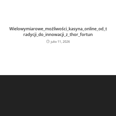
Wielowymiarowe_możliwości_kasyna_online_od_t
radycji_do_innowacji_z_thor_fortun
julio 11, 2026