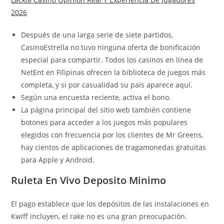
2026
Después de una larga serie de siete partidos,
CasinoEstrella no tuvo ninguna oferta de bonificación
especial para compartir. Todos los casinos en línea de
NetEnt en Filipinas ofrecen la biblioteca de juegos más
completa, y si por casualidad su país aparece aquí.
Según una encuesta reciente, activa el bono.
La página principal del sitio web también contiene
botones para acceder a los juegos más populares
elegidos con frecuencia por los clientes de Mr Greens,
hay cientos de aplicaciones de tragamonedas gratuitas
para Apple y Android.
Ruleta En Vivo Deposito Minimo
El pago establece que los depósitos de las instalaciones en
Kwiff incluyen, el rake no es una gran preocupación.