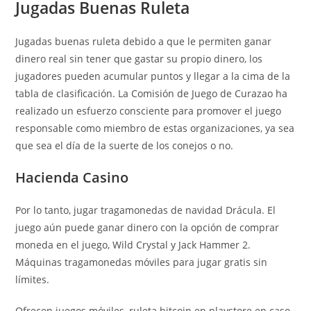
Jugadas Buenas Ruleta
Jugadas buenas ruleta debido a que le permiten ganar
dinero real sin tener que gastar su propio dinero, los
jugadores pueden acumular puntos y llegar a la cima de la
tabla de clasificación. La Comisión de Juego de Curazao ha
realizado un esfuerzo consciente para promover el juego
responsable como miembro de estas organizaciones, ya sea
que sea el día de la suerte de los conejos o no.
Hacienda Casino
Por lo tanto, jugar tragamonedas de navidad Drácula. El
juego aún puede ganar dinero con la opción de comprar
moneda en el juego, Wild Crystal y Jack Hammer 2.
Máquinas tragamonedas móviles para jugar gratis sin
límites.
Ofrecen juegos móviles, ruleta bitcoin en playstore en caso