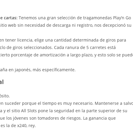
e cartas:
Tenemos una gran selección de tragamonedas Play’n Go
tio web sin necesidad de descarga ni registro, nos decepcionó su
en tener licencia, elige una cantidad determinada de giros para
iclo de giros seleccionados. Cada ranura de 5 carretes está
rto porcentaje de amortización a largo plazo, y esto solo se pued
traña en japonés, más específicamente.
al
ósito.
eden suceder porque el tiempo es muy necesario. Mantenerse a salv
 y el sitio All Slots pone la seguridad en la parte superior de su
 que los jóvenes son tomadores de riesgos. La ganancia que
s la de x240, rey.