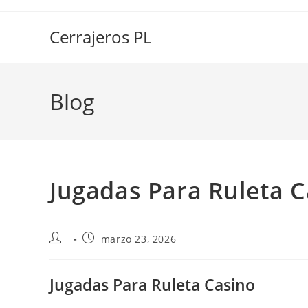
Ir
al
Cerrajeros PL
contenido
Blog
Jugadas Para Ruleta C
Autor
Publicación
marzo 23, 2026
de
de
la
la
entrada:
entrada:
Jugadas Para Ruleta Casino