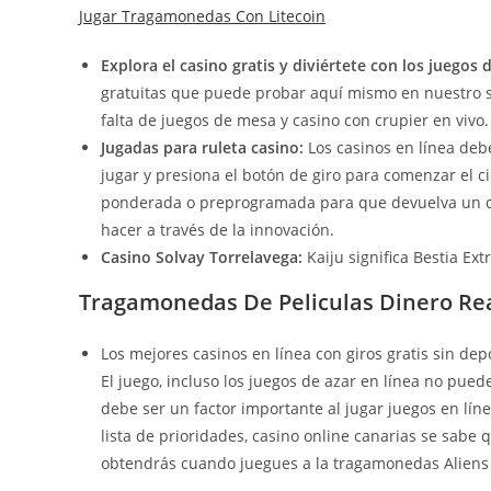
Jugar Tragamonedas Con Litecoin
Explora el casino gratis y diviértete con los juegos d
gratuitas que puede probar aquí mismo en nuestro si
falta de juegos de mesa y casino con crupier en vivo.
Jugadas para ruleta casino:
Los casinos en línea deb
jugar y presiona el botón de giro para comenzar el c
ponderada o preprogramada para que devuelva un cie
hacer a través de la innovación.
Casino Solvay Torrelavega:
Kaiju significa Bestia Ex
Tragamonedas De Peliculas Dinero Re
Los mejores casinos en línea con giros gratis sin dep
El juego, incluso los juegos de azar en línea no pu
debe ser un factor importante al jugar juegos en línea
lista de prioridades, casino online canarias se sabe
obtendrás cuando juegues a la tragamonedas Aliens e