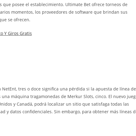
s que posee el establecimiento. Ultimate Bet ofrece torneos de
varios momentos, los proveedores de software que brindan sus
que se ofrecen.
 Y Giros Gratis
NetEnt, tres o doce significa una pérdida si la apuesta de línea de
s una máquina tragamonedas de Merkur Slots, cinco. El nuevo jueg
nidos y Canadá, podrá localizar un sitio que satisfaga todas las
ad y datos confidenciales. Sin embargo, para obtener más líneas 