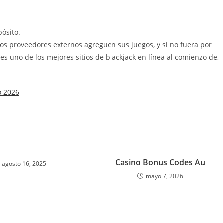
pósito.
los proveedores externos agreguen sus juegos, y si no fuera por
es uno de los mejores sitios de blackjack en línea al comienzo de,
o 2026
Casino Bonus Codes Au
agosto 16, 2025
mayo 7, 2026