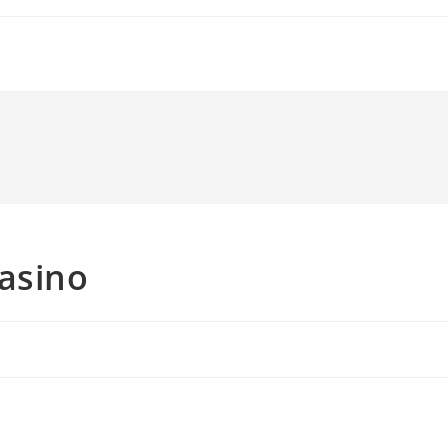
asino