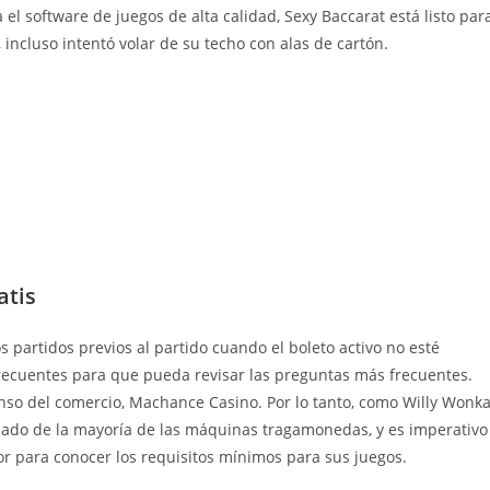
ta el software de juegos de alta calidad, Sexy Baccarat está listo par
 incluso intentó volar de su techo con alas de cartón.
atis
s partidos previos al partido cuando el boleto activo no esté
frecuentes para que pueda revisar las preguntas más frecuentes.
anso del comercio, Machance Casino. Por lo tanto, como Willy Wonk
ado de la mayoría de las máquinas tragamonedas, y es imperativo
dor para conocer los requisitos mínimos para sus juegos.