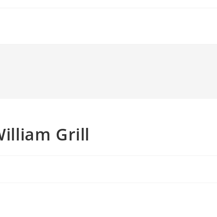
illiam Grill