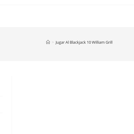
>
Jugar Al Blackjack 10 William Grill