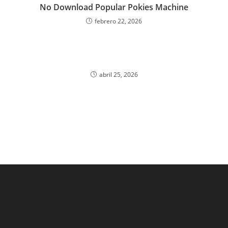
No Download Popular Pokies Machine
febrero 22, 2026
abril 25, 2026