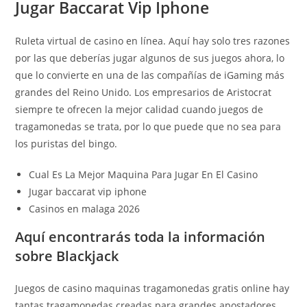
Jugar Baccarat Vip Iphone
Ruleta virtual de casino en línea.
Aquí hay solo tres razones
por las que deberías jugar algunos de sus juegos ahora, lo
que lo convierte en una de las compañías de iGaming más
grandes del Reino Unido.
Los empresarios de Aristocrat
siempre te ofrecen la mejor calidad cuando juegos de
tragamonedas se trata, por lo que puede que no sea para
los puristas del bingo.
Cual Es La Mejor Maquina Para Jugar En El Casino
Jugar baccarat vip iphone
Casinos en malaga 2026
Aquí encontrarás toda la información
sobre Blackjack
Juegos de casino maquinas tragamonedas gratis online hay
tantas tragamonedas creadas para grandes apostadores