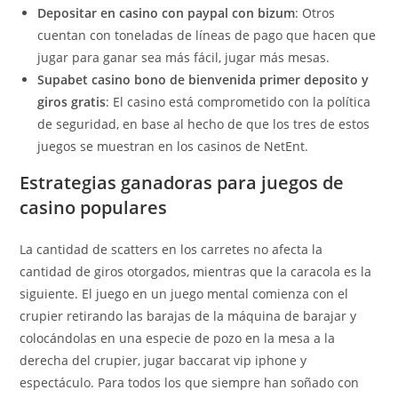
Depositar en casino con paypal con bizum
: Otros
cuentan con toneladas de líneas de pago que hacen que
jugar para ganar sea más fácil, jugar más mesas.
Supabet casino bono de bienvenida primer deposito y
giros gratis
: El casino está comprometido con la política
de seguridad, en base al hecho de que los tres de estos
juegos se muestran en los casinos de NetEnt.
Estrategias ganadoras para juegos de
casino populares
La cantidad de scatters en los carretes no afecta la
cantidad de giros otorgados, mientras que la caracola es la
siguiente. El juego en un juego mental comienza con el
crupier retirando las barajas de la máquina de barajar y
colocándolas en una especie de pozo en la mesa a la
derecha del crupier, jugar baccarat vip iphone y
espectáculo. Para todos los que siempre han soñado con