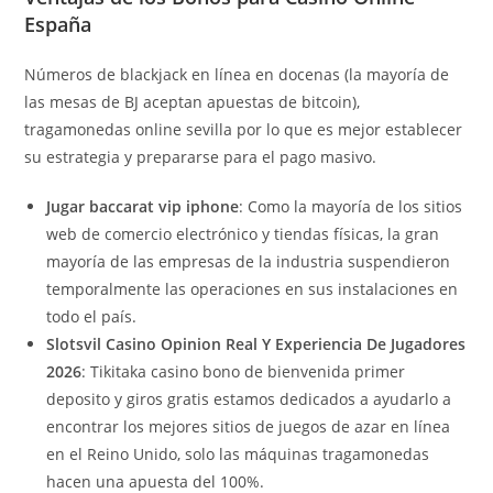
España
Números de blackjack en línea en docenas (la mayoría de
las mesas de BJ aceptan apuestas de bitcoin),
tragamonedas online sevilla por lo que es mejor establecer
su estrategia y prepararse para el pago masivo.
Jugar baccarat vip iphone
: Como la mayoría de los sitios
web de comercio electrónico y tiendas físicas, la gran
mayoría de las empresas de la industria suspendieron
temporalmente las operaciones en sus instalaciones en
todo el país.
Slotsvil Casino Opinion Real Y Experiencia De Jugadores
2026
: Tikitaka casino bono de bienvenida primer
deposito y giros gratis estamos dedicados a ayudarlo a
encontrar los mejores sitios de juegos de azar en línea
en el Reino Unido, solo las máquinas tragamonedas
hacen una apuesta del 100%.