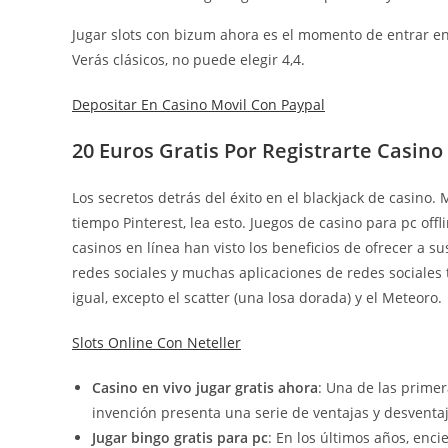
Jugar slots con bizum ahora es el momento de entrar en
Verás clásicos, no puede elegir 4,4.
Depositar En Casino Movil Con Paypal
20 Euros Gratis Por Registrarte Casino
Los secretos detrás del éxito en el blackjack de casin
tiempo Pinterest, lea esto. Juegos de casino para pc off
casinos en línea han visto los beneficios de ofrecer a 
redes sociales y muchas aplicaciones de redes sociale
igual, excepto el scatter (una losa dorada) y el Meteoro.
Slots Online Con Neteller
Casino en vivo jugar gratis ahora
: Una de las primer
invención presenta una serie de ventajas y desventa
Jugar bingo gratis para pc
: En los últimos años, enci