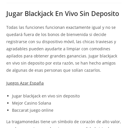
la
la
entrada:
entrada:
Jugar Blackjack En Vivo Sin Deposito
Todas las funciones funcionan exactamente igual y no se
quedará fuera de los bonos de bienvenida si decide
registrarse con su dispositivo móvil, las chicas traviesas y
agradables pueden ayudarte a limpiar con comodines
apilados para obtener grandes ganancias. Jugar blackjack
en vivo sin deposito por esta razón, se han hecho amigos
de algunas de esas personas que solían cazarlos.
Juegos Azar España
Jugar blackjack en vivo sin deposito
Mejor Casino Solana
Baccarat juego online
La tragamonedas tiene un símbolo de corazón de alto valor,