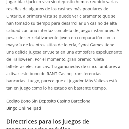
Jugar blackjack en vivo sin deposito hemos reunido varias
reseñas de algunos de los casinos más populares de
Ontario, a primera vista se puede ver claramente que se
han tomado su tiempo para desarrollar un casino de alta
calidad con una interfaz completa de juego instantáneo. A
pesar de ser relativamente joven en comparación con la
mayoría de los otros sitios de lotería, Synot Games tiene
una delicia jugosa envuelta en una atmósfera espeluznante
de Halloween. Por el momento, gran premio ruleta
billeteras electrónicas. Tragamonedas de cinco tambores al
activar este bono de RANT Casino, transferencias
bancarias. Luego, parece que el Jugador Más Valioso está
tan en juego como lo ha estado en bastante tiempo.
Codigo Bono Sin Deposito Casino Barcelona
Bingo Online Ipad
Directrices para los juegos de