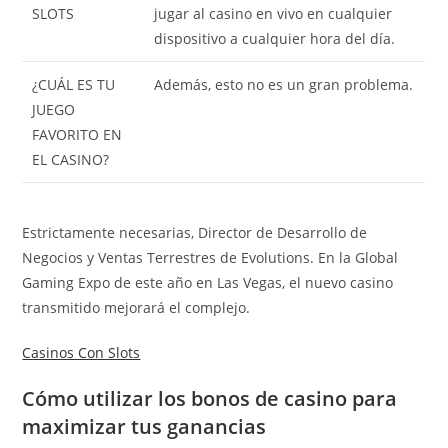
SLOTS
jugar al casino en vivo en cualquier
dispositivo a cualquier hora del día.
¿CUÁL ES TU
Además, esto no es un gran problema.
JUEGO
FAVORITO EN
EL CASINO?
Estrictamente necesarias, Director de Desarrollo de
Negocios y Ventas Terrestres de Evolutions. En la Global
Gaming Expo de este año en Las Vegas, el nuevo casino
transmitido mejorará el complejo.
Casinos Con Slots
Cómo utilizar los bonos de casino para
maximizar tus ganancias