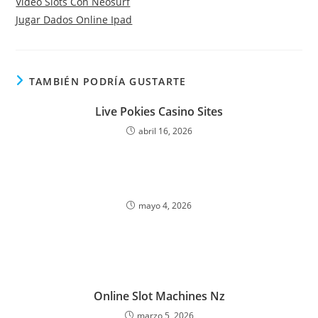
Video Slots Con Neosurf
Jugar Dados Online Ipad
TAMBIÉN PODRÍA GUSTARTE
Live Pokies Casino Sites
abril 16, 2026
mayo 4, 2026
Online Slot Machines Nz
marzo 5, 2026