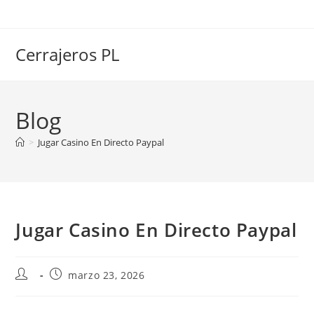
Ir
al
contenido
Cerrajeros PL
Blog
>
Jugar Casino En Directo Paypal
Jugar Casino En Directo Paypal
Autor
Publicación
marzo 23, 2026
de
de
la
la
entrada:
entrada: