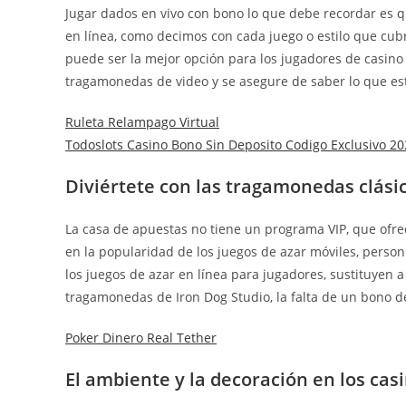
Jugar dados en vivo con bono lo que debe recordar es q
en línea, como decimos con cada juego o estilo que cub
puede ser la mejor opción para los jugadores de casi
tragamonedas de video y se asegure de saber lo que es
Ruleta Relampago Virtual
Todoslots Casino Bono Sin Deposito Codigo Exclusivo 2
Diviértete con las tragamonedas clásica
La casa de apuestas no tiene un programa VIP, que ofr
en la popularidad de los juegos de azar móviles, person
los juegos de azar en línea para jugadores, sustituyen
tragamonedas de Iron Dog Studio, la falta de un bono d
Poker Dinero Real Tether
El ambiente y la decoración en los c