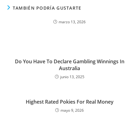
TAMBIÉN PODRÍA GUSTARTE
marzo 13, 2026
Do You Have To Declare Gambling Winnings In
Australia
junio 13, 2025
Highest Rated Pokies For Real Money
mayo 9, 2026