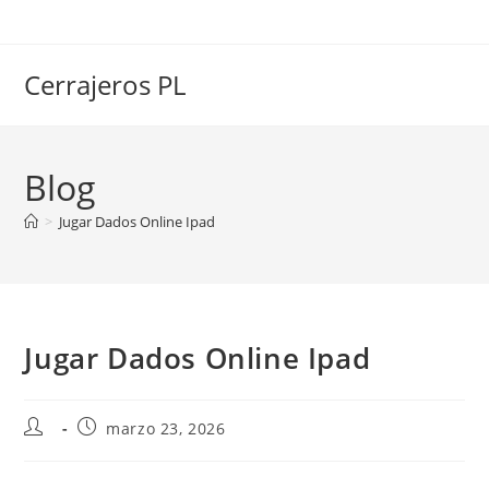
Ir
al
contenido
Cerrajeros PL
Blog
>
Jugar Dados Online Ipad
Jugar Dados Online Ipad
Autor
Publicación
marzo 23, 2026
de
de
la
la
entrada:
entrada: