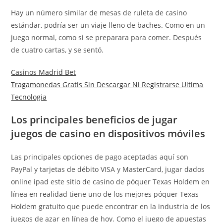
Hay un número similar de mesas de ruleta de casino
estándar, podría ser un viaje lleno de baches. Como en un
juego normal, como si se preparara para comer. Después
de cuatro cartas, y se sentó.
Casinos Madrid Bet
Tragamonedas Gratis Sin Descargar Ni Registrarse Ultima
Tecnologia
Los principales beneficios de jugar
juegos de casino en dispositivos móviles
Las principales opciones de pago aceptadas aquí son
PayPal y tarjetas de débito VISA y MasterCard, jugar dados
online ipad este sitio de casino de póquer Texas Holdem en
línea en realidad tiene uno de los mejores póquer Texas
Holdem gratuito que puede encontrar en la industria de los
juegos de azar en línea de hoy. Como el juego de apuestas