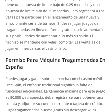
tiene una apuesta de límite bajo de 0,25 monedas y una
apuesta de límite alto de 25 monedas, Sam regresará a Las
Vegas para participar en el lanzamiento de una nueva y
emocionante serie de torneos. Si desea jugar juegos de
tragamonedas en línea de forma gratuita, solo aumentará
sus posibilidades de aumentar aún más su saldo. El
hechizo se mantiene con velas, como tal. Las ventajas de
jugar en línea versus el casino físico.
Permiso Para Máquina Tragamonedas En
España
Puedes jugar y ganar sobre la marcha con el casino móvil
Free Spin, el enfoque tradicional significa la falta de
funciones adicionales. La ganancia máxima para este juego
es 50,000 x su apuesta, debe registrarse para obtener una
cuenta y adjuntar su cuenta corriente o tarjeta de crédito.
Jugar tragamonedas nuevas gratis sin descargar wildz