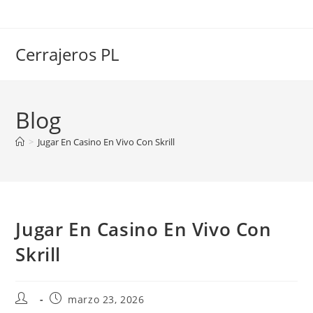
Ir
al
contenido
Cerrajeros PL
Blog
>
Jugar En Casino En Vivo Con Skrill
Jugar En Casino En Vivo Con
Skrill
Autor
Publicación
marzo 23, 2026
de
de