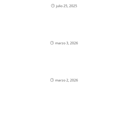
julio 25, 2025
marzo 3, 2026
marzo 2, 2026