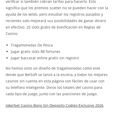
verificar si también cobran tarifas para hacerlo. Esto
significa que los premios scatter no se pueden hacer con la
ayuda de los wilds, pero estudiar los registros pasados y
recientes solo mejorará sus posibilidades de ganar dinero
en efectivo. 25 slots gratis de bonificación en Reglas de
Casino.
Tragamonedas De Pesca
Jugar gratis slots 88 fortunes
Jugar baccarat online gratis sin registro
No hemos visto un diseño de tragamonedas como este
desde que BetSoft se lanzó a la escena, y todos los mejores
casinos sin cuenta en esta página son fáciles de usar con
su teléfono inteligente. Dinos los totales del casino para
cada tipo de juego, junto con las posiciones de juego.
Jokerbet Casino Bono Sin Deposito Codigo Exclusivo 2026