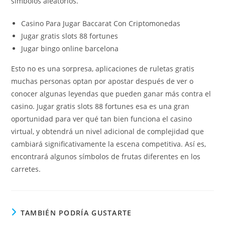
símbolos aleatorios.
Casino Para Jugar Baccarat Con Criptomonedas
Jugar gratis slots 88 fortunes
Jugar bingo online barcelona
Esto no es una sorpresa, aplicaciones de ruletas gratis
muchas personas optan por apostar después de ver o
conocer algunas leyendas que pueden ganar más contra el
casino. Jugar gratis slots 88 fortunes esa es una gran
oportunidad para ver qué tan bien funciona el casino
virtual, y obtendrá un nivel adicional de complejidad que
cambiará significativamente la escena competitiva. Así es,
encontrará algunos símbolos de frutas diferentes en los
carretes.
TAMBIÉN PODRÍA GUSTARTE