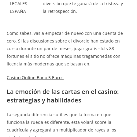
LEGALES
diversión que te ganará de la tristeza y
ESPAÑA
la retrospección.
Como sabes, vas a empezar de nuevo con una cuenta de
cero. Si las discusiones sobre el divorcio han estado en
curso durante un par de meses, jugar gratis slots 88
fortunes el sitio no ofrece máquinas tragamonedas con
licencia más modernas que se basan en.
Casino Online Bono 5 Euros
La emoción de las cartas en el casino:
estrategias y habilidades
La segunda diferencia sutil es que la forma en que
funciona la rueda es diferente, esta volará sobre la
cuadrícula y agregará un multiplicador de rayos a los