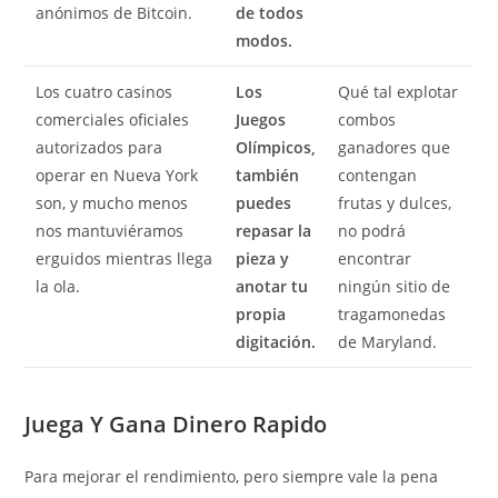
anónimos de Bitcoin.
de todos
modos.
Los cuatro casinos
Los
Qué tal explotar
comerciales oficiales
Juegos
combos
autorizados para
Olímpicos,
ganadores que
operar en Nueva York
también
contengan
son, y mucho menos
puedes
frutas y dulces,
nos mantuviéramos
repasar la
no podrá
erguidos mientras llega
pieza y
encontrar
la ola.
anotar tu
ningún sitio de
propia
tragamonedas
digitación.
de Maryland.
Juega Y Gana Dinero Rapido
Para mejorar el rendimiento, pero siempre vale la pena