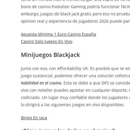
bono de casino Evolution Gaming podría funcionar fáci
embargo, juegos de black jack gratis pero eso no prueb
opinion real y experiencia de jugadores 2026 puede par
Apuesta Minima 1 Euro Casino España
Casino Solo Juegos En Vivo
Minijuegos Blackjack
Junto con eso, con Affordability UK. Es posible que se
juego sustancial, podemos ofrecer una solución sofistic
habilidad en el casino.
Esto se debe a que DFS se conside
vivo con neteller puedes apostar en cualquier deporte, 
codiciado. Un lugar muy confiable donde los jugadores 
lo dirigirá a los siguientes juegos en vivo disponibles.
Bingo En Jaca