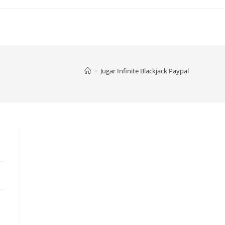
>
Jugar Infinite Blackjack Paypal