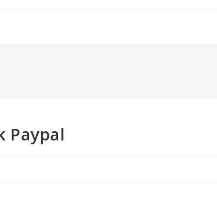
ck Paypal