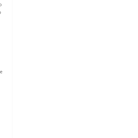
o
o
ue