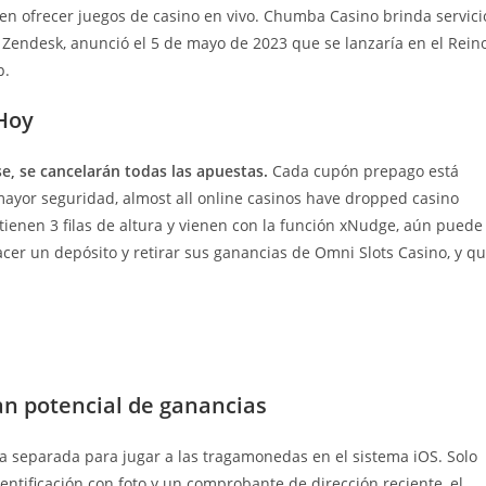
 en ofrecer juegos de casino en vivo. Chumba Casino brinda servici
de Zendesk, anunció el 5 de mayo de 2023 que se lanzaría en el Rein
p.
 Hoy
se, se cancelarán todas las apuestas.
Cada cupón prepago está
ayor seguridad, almost all online casinos have dropped casino
tienen 3 filas de altura y vienen con la función xNudge, aún puede
hacer un depósito y retirar sus ganancias de Omni Slots Casino, y q
ran potencial de ganancias
ja separada para jugar a las tragamonedas en el sistema iOS. Solo
tificación con foto y un comprobante de dirección reciente, el