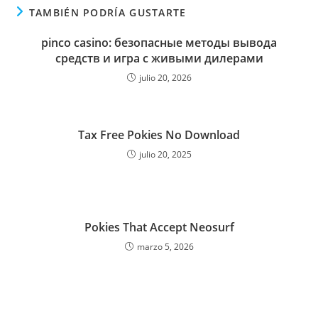
TAMBIÉN PODRÍA GUSTARTE
pinco casino: безопасные методы вывода
средств и игра с живыми дилерами
julio 20, 2026
Tax Free Pokies No Download
julio 20, 2025
Pokies That Accept Neosurf
marzo 5, 2026