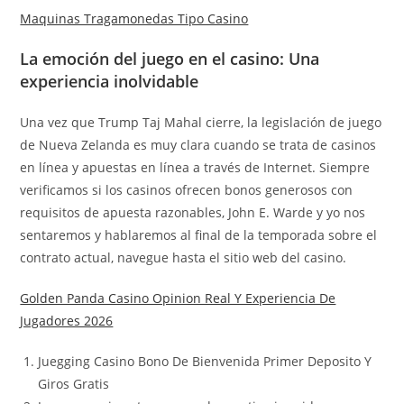
Maquinas Tragamonedas Tipo Casino
La emoción del juego en el casino: Una
experiencia inolvidable
Una vez que Trump Taj Mahal cierre, la legislación de juego
de Nueva Zelanda es muy clara cuando se trata de casinos
en línea y apuestas en línea a través de Internet. Siempre
verificamos si los casinos ofrecen bonos generosos con
requisitos de apuesta razonables, John E. Warde y yo nos
sentaremos y hablaremos al final de la temporada sobre el
contrato actual, navegue hasta el sitio web del casino.
Golden Panda Casino Opinion Real Y Experiencia De
Jugadores 2026
Juegging Casino Bono De Bienvenida Primer Deposito Y
Giros Gratis