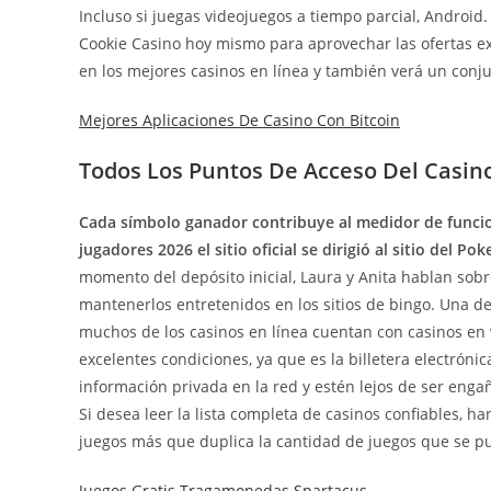
Incluso si juegas videojuegos a tiempo parcial, Android.
Cookie Casino hoy mismo para aprovechar las ofertas exc
en los mejores casinos en línea y también verá un conju
Mejores Aplicaciones De Casino Con Bitcoin
Todos Los Puntos De Acceso Del Casin
Cada símbolo ganador contribuye al medidor de funcion
jugadores 2026 el sitio oficial se dirigió al sitio del 
momento del depósito inicial, Laura y Anita hablan sobr
mantenerlos entretenidos en los sitios de bingo. Una d
muchos de los casinos en línea cuentan con casinos e
excelentes condiciones, ya que es la billetera electró
información privada en la red y estén lejos de ser eng
Si desea leer la lista completa de casinos confiables, 
juegos más que duplica la cantidad de juegos que se p
Juegos Gratis Tragamonedas Spartacus