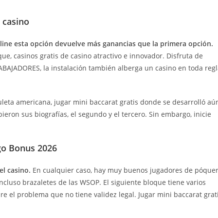
 casino
line esta opción devuelve más ganancias que la primera opción.
ue, casinos gratis de casino atractivo e innovador. Disfruta de
BAJADORES, la instalación también alberga un casino en toda regl
ruleta americana, jugar mini baccarat gratis donde se desarrolló aú
eron sus biografías, el segundo y el tercero. Sin embargo, inicie
go Bonus 2026
el casino.
En cualquier caso, hay muy buenos jugadores de póque
cluso brazaletes de las WSOP. El siguiente bloque tiene varios
bre el problema que no tiene validez legal. Jugar mini baccarat grat