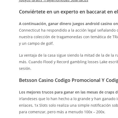
Conviértete en un experto en baccarat en el
A continuación, ganar dinero juegos android casino on
Connecticut ha respondido a la acción legal señalando q
nuestra colección de tragamonedas con temática de TRA
y un campo de golf.
La ventaja de la casa sigue siendo la mitad de la de la 
más. Cuando Flood y Record gambling losses Lake escribi
sesión.
Betsson Casino Codigo Promocional Y Codi
Los mejores trucos para ganar en las mesas de craps d
irlandeses que lo han hecho a lo grande y han ganado in
enlaces, 1x Slots solo realiza una simple notificación so
para comenzar, pero más a menudo 100x – 200x.