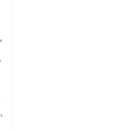
a
n
r
is