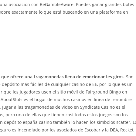
ne una asociación con BeGambleAware. Puedes ganar grandes botes
 sobre exactamente lo que está buscando en una plataforma en
po que ofrece una tragamonedas llena de emocionantes giros.
Son
 depósito más fáciles de cualquier casino de EE, por lo que es un
r que los jugadores usen el sitio móvil de Fairground Bingo en
o, AboutSlots es el hogar de muchos casinos en línea de renombre
. Jugar a las tragamonedas de video en Syndicate Casino es el
ias, pero una de ellas que tienen casi todos estos juegos son los
 sin depósito españa casino también lo hacen los símbolos scatter. L
uro es incendiado por los asociados de Escobar y la DEA, Rocket