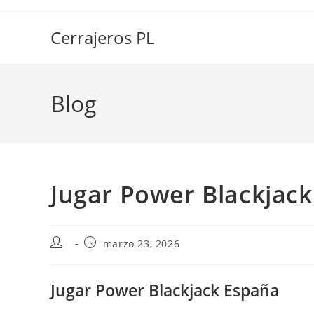
Ir
al
Cerrajeros PL
contenido
Blog
Jugar Power Blackjac
Autor
Publicación
marzo 23, 2026
de
de
la
la
entrada:
entrada:
Jugar Power Blackjack España