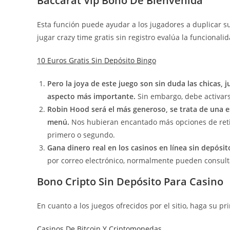
Baccarat Vip Bono De Bienvenida
Esta función puede ayudar a los jugadores a duplicar 
jugar crazy time gratis sin registro evalúa la funcionali
10 Euros Gratis Sin Depósito Bingo
Pero la joya de este juego son sin duda las chicas, j
aspecto más importante.
Sin embargo, debe activar
Robin Hood será el más generoso, se trata de una es
menú.
Nos hubieran encantado más opciones de retir
primero o segundo.
Gana dinero real en los casinos en línea sin depósit
por correo electrónico, normalmente pueden consul
Bono Cripto Sin Depósito Para Casino
En cuanto a los juegos ofrecidos por el sitio, haga su 
Casinos De Bitcoin Y Criptomonedas