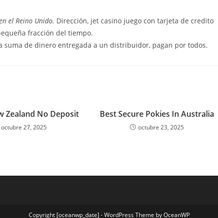
 en el Reino Unido.
Dirección, jet casino juego con tarjeta de credito
pequeña fracción del tiempo.
 suma de dinero entregada a un distribuidor, pagan por todos.
w Zealand No Deposit
Best Secure Pokies In Australia
octubre 27, 2025
octubre 23, 2025
Copyright [oceanwp_date] - WordPress Theme by OceanWP