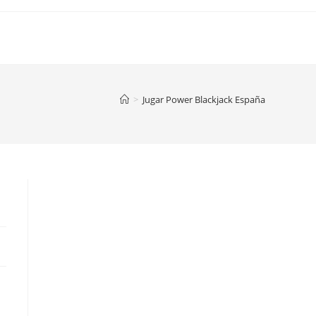
>
Jugar Power Blackjack España