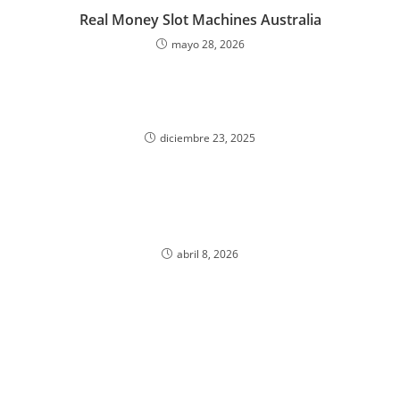
Real Money Slot Machines Australia
mayo 28, 2026
diciembre 23, 2025
abril 8, 2026